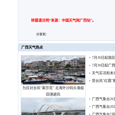
转载请注明“来源：中国天气网广西站”。
分享到：
广西天气热点
7月30日起
7月30日起
天气实况和未
受台风“红霞”
为应对台风“美莎克” 北海外沙码头渔船
有较强降雨
回港避风
广西气象台26
广西气象台20
预警
广西气象台7月