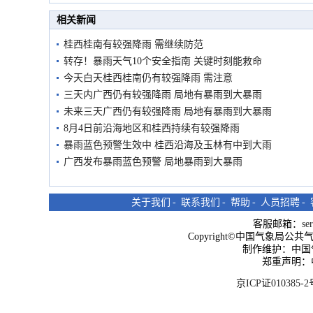
市民在堤岸见证汛况
相关新闻
桂西桂南有较强降雨 需继续防范
转存！暴雨天气10个安全指南 关键时刻能救命
今天白天桂西桂南仍有较强降雨 需注意
三天内广西仍有较强降雨 局地有暴雨到大暴雨
未来三天广西仍有较强降雨 局地有暴雨到大暴雨
8月4日前沿海地区和桂西持续有较强降雨
暴雨蓝色预警生效中 桂西沿海及玉林有中到大雨
广西发布暴雨蓝色预警 局地暴雨到大暴雨
关于我们
-
联系我们
-
帮助
-
人员招聘
-
客服邮箱：
se
Copyright©中国气象局公共气象服
制作维护：中国
郑重声明：
京ICP证010385-2