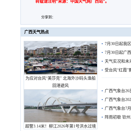
转载请注明“来源：中国天气网广西站”。
分享到：
广西天气热点
7月30日起
7月30日起
天气实况和未
受台风“红霞”
为应对台风“美莎克” 北海外沙码头渔船
有较强降雨
回港避风
广西气象台26
广西气象台20
预警
广西气象台7月
阵雨初歇 钦
超警3.14米！柳江2026年第1号洪水过境