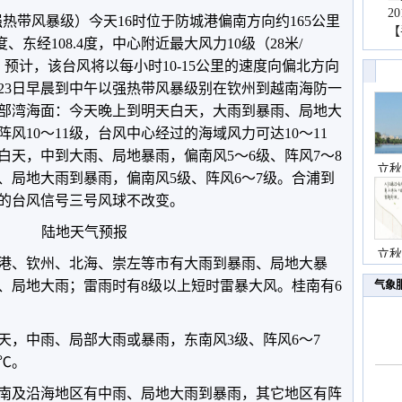
2
强热带风暴级）今天16时位于防城港偏南方向约165公里
【
、东经108.4度，中心附近最大风力10级（28米/
。预计，该台风将以每小时10-15公里的速度向偏北方向
23日早晨到中午以强热带风暴级别在钦州到越南海防一
部湾海面：今天晚上到明天白天，大雨到暴雨、局地大
风10～11级，台风中心经过的海域风力可达10～11
日白天，中到大雨、局地暴雨，偏南风5～6级、阵风7～8
立秋
雨、局地大雨到暴雨，偏南风5级、阵风6～7级。合浦到
的台风信号三号风球不改变。
陆地天气预报
立秋
港、钦州、北海、崇左等市有大雨到暴雨、局地大暴
、局地大雨；雷雨时有8级以上短时雷暴大风。桂南有6
气象
天，中雨、局部大雨或暴雨，东南风3级、阵风6～7
0℃。
桂西南及沿海地区有中雨、局地大雨到暴雨，其它地区有阵