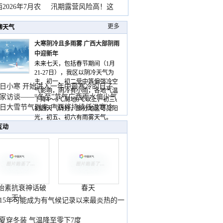
2026年7月农
汛期露营风险高！这
更多
聊天气
大寒阴冷且多雨雾 广西大部阴雨
中迎新年
未来七天，包括春节期间（1月
21-27日），我区以阴冷天气为
主，初一、初二受中等偏强冷空
日小寒 开始进入一年中最寒冷的日子
气影响，阴冷有小雨，各地气温
家访谈——“冬至”节气广西雨水偏少气
下降4～6℃局地8℃以上，初三、
低
日大雪节气到来 广西将持续低温寒冷
初四天气转好，部分地区可见阳
气
光，初五、初六有雨雾天气。
互动
胎素抗衰神话破
春天
灭！
015年可能成为有气候记录以来最炎热的一
夏穿冬装 气温降至零下7度