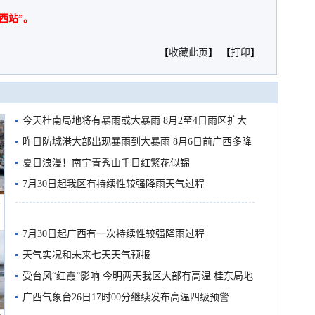
西站”。
【
收藏此页
】 【
打印
】
今天桂南局地将有暴雨或大暴雨 8月2至4日雨区扩大
需继续防范
昨日防城港大部出现暴雨到大暴雨 8月6日前广西多降
雨
夏日浪漫！南宁青秀山千日红繁花似锦
7月30日起我区有持续性较强降雨天气过程
船
7月30日起广西有一次持续性较强降雨过程
天气实况和未来七天天气预报
受台风“红霞”影响 今明两天我区大部有高温 桂东局地
有较强降雨
广西气象台26日17时00分继续发布高温四级预警