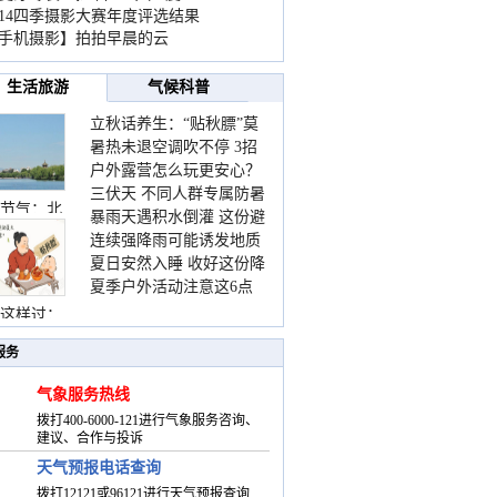
014四季摄影大赛年度评选结果
手机摄影】拍拍早晨的云
生活旅游
气候科普
立秋话养生：“贴秋膘”莫
暑热未退空调吹不停 3招
着急 先清暑再防燥
户外露营怎么玩更安心？
护住肩颈不酸痛
三伏天 不同人群专属防暑
这份攻略请收好
节气：北
暴雨天遇积水倒灌 这份避
要点请收好
连续强降雨可能诱发地质
险提示请收好
夏日安然入睡 收好这份降
灾害 这些前兆要知道
夏季户外活动注意这6点
温小贴士
防暑健身两不误
这样过：
服务
气象服务热线
拨打400-6000-121进行气象服务咨询、
建议、合作与投诉
天气预报电话查询
拨打12121或96121进行天气预报查询