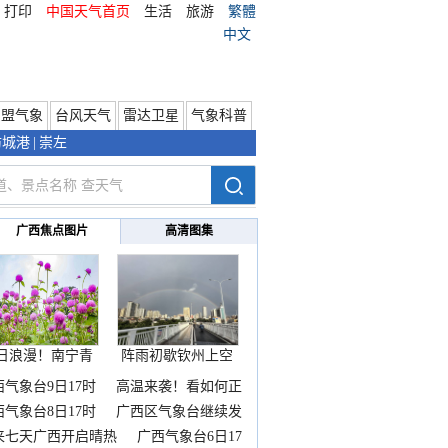
打印
中国天气首页
生活
旅游
繁體
中文
东盟气象
台风天气
雷达卫星
气象科普
防城港
|
崇左
广西焦点图片
高清图集
日浪漫！南宁青
阵雨初歇钦州上空
秀山
邂逅
西气象台9日17时
高温来袭！看如何正
西气象台8日17时
广西区气象台继续发
来七天广西开启晴热
广西气象台6日17