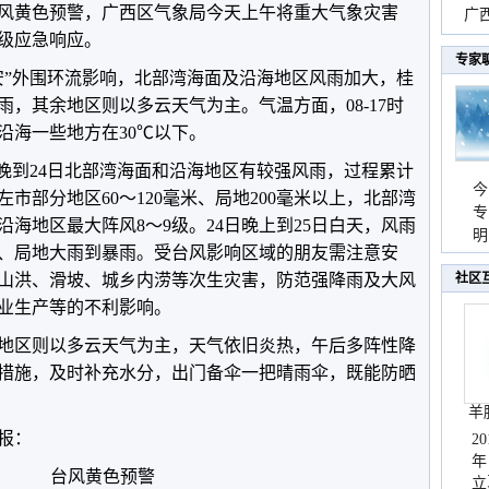
风黄色预警，广西区气象局今天上午将重大气象灾害
时
广西
级应急响应。
份
专家
比安”外围环流影响，北部湾海面及沿海地区风雨加大，桂
，其余地区则以多云天气为主。气温方面，08-17时
，沿海一些地方在30℃以下。
今晚到24日北部湾海面和沿海地区有较强风雨，过程累计
今
市部分地区60～120毫米、局地200毫米以上，北部湾
专
沿海地区最大阵风8～9级。24日晚上到25日白天，风雨
温
明
、局地大雨到暴雨。受台风影响区域的朋友需注意安
天
山洪、滑坡、城乡内涝等次生灾害，防范强降雨及大风
社区
业生产等的不利影响。
地区则以多云天气为主，天气依旧炎热，午后多阵性降
措施，及时补充水分，出门备伞一把晴雨伞，既能防晒
羊
预报：
2
年
台风黄色预警
立