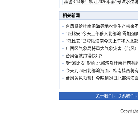
超警3.14米！柳江2026年第1号洪水过
市民在堤岸见证汛况
相关新闻
台风将给桂南沿海等地农业生产带来
“派比安”今天上午移入北部湾 需加强
“派比安”已登陆海南今天上午移入北
广西区气象局将重大气象灾害（台风
台风强就跑得快吗？
受“派比安”影响 北部湾及桂南桂西有
今天到24日北部湾海面、桂南桂西将
台风黄色预警！今晚到24日北部湾海
关于我们
-
联系我们
Copyri