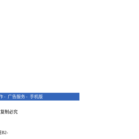
作
-
广告服务
-
手机版
所有 复制必究
B2-