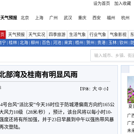
设为首页
加入收藏
天气预报
北京
上海
广州
武汉
重庆
西安
福州
杭州
首页
天气预报
天气实况
四季旅游
生活气象
行业气象
气象影视
南宁
|
桂林
|
北海
|
柳州
|
百色
|
河池
|
来宾
|
梧州
|
贺州
|
贵港
|
玉林
|
钦州
|
 北部湾及桂南有明显风雨
站
大
中
【字体：
小
】
4号台风“派比安”今天16时位于防城港偏南方向约165公
夏
风力10级（28米/秒），预计，该台风将以每小时10-
广
，强度还将有所加强，并于23日早晨到中午以强热带风暴
确
广
再次登陆。
布
未