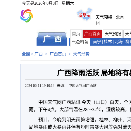
今天是
2026年8月8日
星期六
天气预报
北京
州
首页
广西首页
天气预报
天
南宁
|
桂林
|
北海
|
柳
气象科普
全国
>
广西
>
广西首页
>
天气形势
广西降雨活跃 局地将有
2024-06-11 19:10:14 来源：
中国天气网广西站
中国天气网广西站讯 今天（11日）白天，
雨，下午4点，大部气温在28～32℃，湿度较高
预计，今晚到明天雨势增强，
桂林、柳州、
局地暴雨或大暴雨并伴有短时雷暴大风等强对流