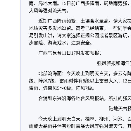
雨、局地大雨。
15日前
广西多降雨，局地雨势强
大风等强对流天气。
近期广西降雨频繁，土壤含水量高。请大家
地质灾害多发地逗留。高考已经结束，一些同学
易引发山洪，请大家选择正规公园或者景区游玩
步冒险、游泳戏水，注意安全。
广西气象台11日17时发布预报：
强风警报和海洋
北部湾海面：今天晚上到明天白天，多云有阵
级、阵风7级，雷雨时伴有8级以上雷暴大风；12
雷雨，偏南风5～6级、阵风7级。
合浦到东兴沿海各地台风警报站，所挂的强
陆地天气
今天晚上到明天白天，桂林、柳州、河池、
雨或大暴雨并伴有短时雷暴大风等强对流天气，