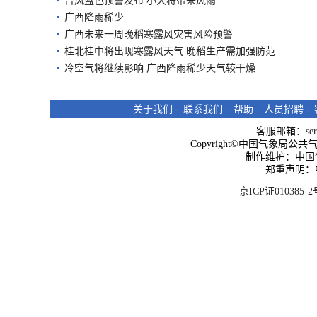
台风蓝色预警发布 小犬将带来风雨
广西降雨稀少
广西未来一周晚稻寒露风灾害风险预警
桂北桂中将出现寒露风天气 晚稻生产需加强防范
冷空气将继续影响 广西降雨稀少天气较干燥
关于我们
-
联系我们
-
帮助
-
人员招聘
-
客服邮箱：
se
Copyright©中国气象局公共气象服
制作维护：中国
郑重声明：
京ICP证010385-2