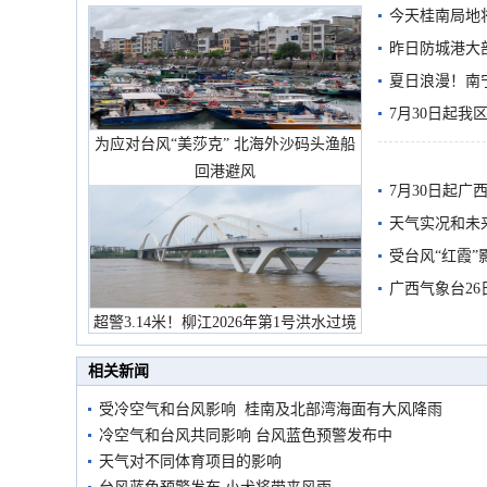
今天桂南局地将
需继续防范
昨日防城港大
雨
夏日浪漫！南
7月30日起
为应对台风“美莎克” 北海外沙码头渔船
回港避风
7月30日起
天气实况和未
受台风“红霞”
有较强降雨
广西气象台26
超警3.14米！柳江2026年第1号洪水过境
市民在堤岸见证汛况
相关新闻
受冷空气和台风影响 桂南及北部湾海面有大风降雨
冷空气和台风共同影响 台风蓝色预警发布中
天气对不同体育项目的影响