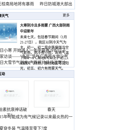
天桂南局地将有暴雨
昨日防城港大部出
暴
更多
聊天气
大寒阴冷且多雨雾 广西大部阴雨
中迎新年
未来七天，包括春节期间（1月
21-27日），我区以阴冷天气为
主，初一、初二受中等偏强冷空
日小寒 开始进入一年中最寒冷的日子
气影响，阴冷有小雨，各地气温
家访谈——“冬至”节气广西雨水偏少气
下降4～6℃局地8℃以上，初三、
低
日大雪节气到来 广西将持续低温寒冷
初四天气转好，部分地区可见阳
气
光，初五、初六有雨雾天气。
互动
胎素抗衰神话破
春天
灭！
015年可能成为有气候记录以来最炎热的一
夏穿冬装 气温降至零下7度