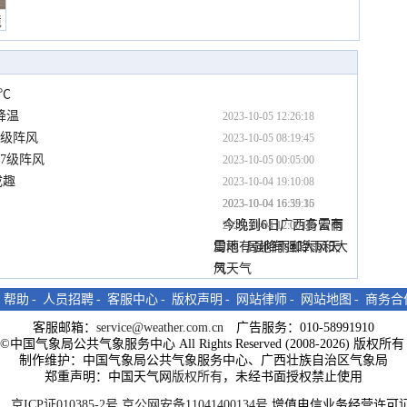
境
6℃
降温
2023-10-05 12:26:18
7级阵风
2023-10-05 08:19:45
7级阵风
2023-10-05 00:05:00
成趣
2023-10-04 19:10:08
2023-10-04 16:55:15
2023-10-04 16:39:36
今晚到6日广西多云有
今晚到6日广西有雷雨  
2023-10-04 12:00:00
2023-10-04 12:00:00
雷雨  局地有强降雨和大
局地有强降雨和大风天
风天气
气
-
帮助
-
人员招聘
-
客服中心
-
版权声明
-
网站律师
-
网站地图
-
商务合
客服邮箱：
service@weather.com.cn
广告服务：010-58991910
ght©中国气象局公共气象服务中心 All Rights Reserved (2008-2026) 版权
制作维护：中国气象局公共气象服务中心、广西壮族自治区气象局
郑重声明：中国天气网
版权所有
，未经书面授权禁止使用
京ICP证010385-2号
京公网安备11041400134号
增值电信业务经营许可证