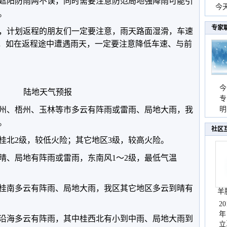
遮阳防雨两不误，同时需要注意防范局地强降雨可能引
份
今
。
现
专家
，计划返程的朋友们一定要注意，雨天路面湿滑，车速
外，如在返程途中遭遇雨天，一定要注意降低车速、与前
今
陆地天气预报
专
州、梧州、玉林等市多云有阵雨或雷雨、局地大雨，我
温
明
天
。
社区
桂北2级，较低火险；其它地区3级，较高火险。
晴、局地有阵雨或雷雨，东南风1～2级，最低气温
、桂南多云有阵雨、局地大雨，我区其它地区多云到晴有
羊
2
年
及沿海多云有阵雨，其中桂西北有小到中雨、局地大雨到
立