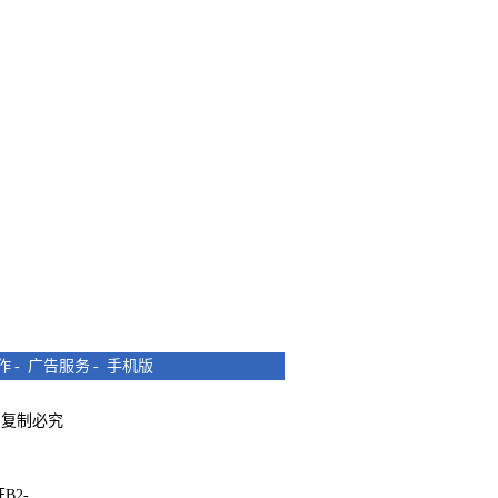
作
-
广告服务
-
手机版
所有 复制必究
B2-