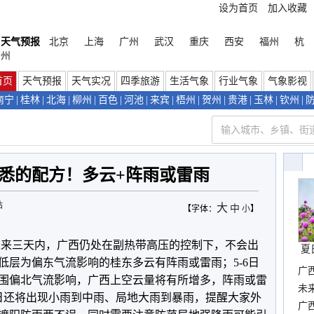
设为首页
加入收藏
天气预报
北京
上海
广州
武汉
重庆
西安
福州
杭
州
首页
天气预报
天气实况
四季旅游
生活气象
行业气象
气象影视
南宁
|
桂林
|
北海
|
柳州
|
百色
|
河池
|
来宾
|
梧州
|
贺州
|
贵港
|
玉林
|
钦州
|
悉的配方！多云+阵雨或雷雨
站
大
中
【字体：
小
】
未来三天内，广西仍处在副热带高压的控制下，不会出
夏
低层为偏东气流影响的桂东多云有阵雨或雷雨；5-6日
广
围偏北气流影响，广西上空云量将有所增多，阵雨或雷
布
未
日还将出现小雨到中雨、局地大雨到暴雨，提醒大家外
时
广西