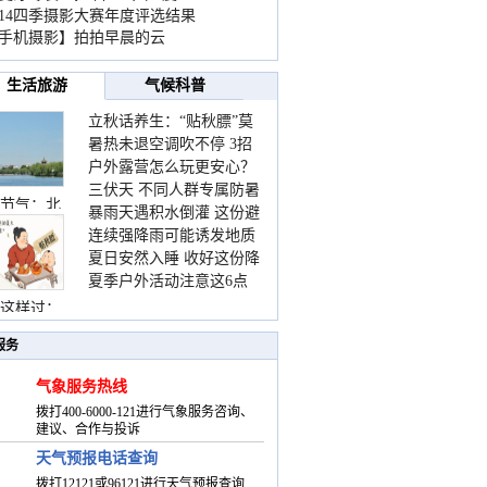
014四季摄影大赛年度评选结果
手机摄影】拍拍早晨的云
生活旅游
气候科普
立秋话养生：“贴秋膘”莫
暑热未退空调吹不停 3招
着急 先清暑再防燥
户外露营怎么玩更安心？
护住肩颈不酸痛
三伏天 不同人群专属防暑
这份攻略请收好
节气：北
暴雨天遇积水倒灌 这份避
要点请收好
连续强降雨可能诱发地质
险提示请收好
夏日安然入睡 收好这份降
灾害 这些前兆要知道
夏季户外活动注意这6点
温小贴士
防暑健身两不误
这样过：
服务
气象服务热线
拨打400-6000-121进行气象服务咨询、
建议、合作与投诉
天气预报电话查询
拨打12121或96121进行天气预报查询