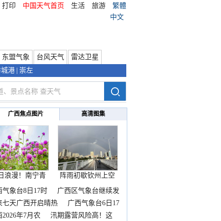
打印
中国天气首页
生活
旅游
繁體
中文
东盟气象
台风天气
雷达卫星
防城港
|
崇左
广西焦点图片
高清图集
日浪漫！南宁青
阵雨初歇钦州上空
秀山
邂逅
西气象台8日17时
广西区气象台继续发
来七天广西开启晴热
广西气象台6日17
2026年7月农
汛期露营风险高！这