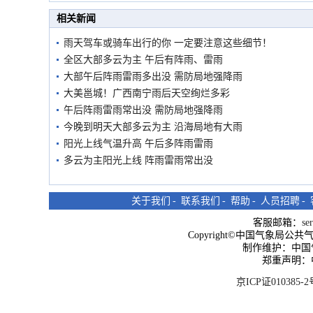
市民在堤岸见证汛况
相关新闻
雨天驾车或骑车出行的你 一定要注意这些细节！
全区大部多云为主 午后有阵雨、雷雨
大部午后阵雨雷雨多出没 需防局地强降雨
大美邕城！广西南宁雨后天空绚烂多彩
午后阵雨雷雨常出没 需防局地强降雨
今晚到明天大部多云为主 沿海局地有大雨
阳光上线气温升高 午后多阵雨雷雨
多云为主阳光上线 阵雨雷雨常出没
关于我们
-
联系我们
-
帮助
-
人员招聘
-
客服邮箱：
se
Copyright©中国气象局公共气象服
制作维护：中国
郑重声明：
京ICP证010385-2