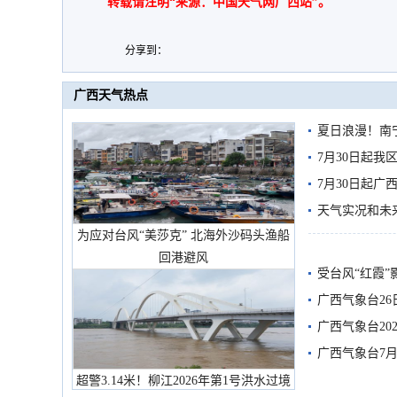
转载请注明“来源：中国天气网广西站”。
分享到：
广西天气热点
夏日浪漫！南
7月30日起
7月30日起
天气实况和未
为应对台风“美莎克” 北海外沙码头渔船
回港避风
受台风“红霞”
有较强降雨
广西气象台26
广西气象台20
预警
广西气象台7月
超警3.14米！柳江2026年第1号洪水过境