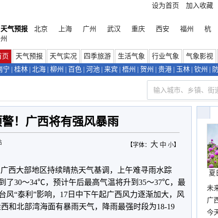
设为首页
加入收藏
天气预报
北京
上海
广州
武汉
重庆
西安
福州
杭
州
首页
天气预报
天气实况
四季旅游
生活气象
行业气象
气象影视
南宁
|
桂林
|
北海
|
柳州
|
百色
|
河池
|
来宾
|
梧州
|
贺州
|
贵港
|
玉林
|
钦州
|
预警！广西将有强风暴雨
站
大
中
【字体：
小
】
，广西大部地区持续晴热天气基调，上午难寻雨水踪
夏
了30～34℃，预计午后最高气温将升到35～37℃，最
未
台风“泰利”影响，17日中下午起广西风力逐渐加大，风
时
广西
、桂西和北部湾海面有暴雨天气，降雨最强时段为18-19
份
今