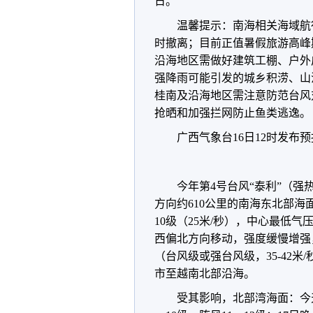
日。
温馨提示：南海相关海域航
时撤离；目前正值暑假旅游高峰
沿海地区需做好建筑工棚、户外
强降雨可能引发的城乡积涝、山
桂南及沿海地区需注意防范台风
抢晒和加强拦网防止鱼类逃逸。
广西气象台16日12时发布
今年第4号台风“泰利”（强
方向约610公里的南海东北部海面
10级（25米/秒），中心最低气
西偏北方向移动，强度缓慢增强
（台风级或强台风级，35-42米
市至越南北部沿海。
受其影响，北部湾海面：今