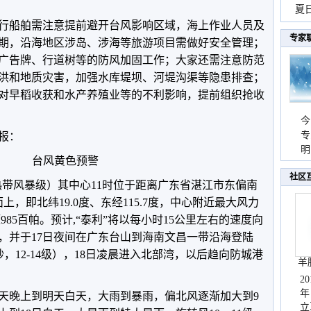
现
夏
行船舶需注意提前避开台风影响区域，海上作业人员及
持
专家
期，沿海地区涉岛、涉海等旅游项目需做好安全管理；
广告牌、行道树等的防风加固工作；大家还需注意防范
洪和地质灾害，加强水库堤坝、河堤沟渠等隐患排查；
对早稻收获和水产养殖业等的不利影响，提前组织抢收
今
专
预报：
温
明
台风黄色预警
天
社区
热带风暴级）其中心11时位于距离广东省湛江市东偏南
上，即北纬19.0度、东经115.7度，中心附近最大风力
压985百帕。预计,“泰利”将以每小时15公里左右的速度向
，并于17日夜间在广东台山到海南文昌一带沿海登陆
/秒，12-14级），18日凌晨进入北部湾，以后趋向防城港
羊
2
年
天晚上到明天白天，大雨到暴雨，偏北风逐渐加大到9
立