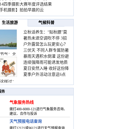
014四季摄影大赛年度评选结果
手机摄影】拍拍早晨的云
生活旅游
气候科普
立秋话养生：“贴秋膘”莫
暑热未退空调吹不停 3招
着急 先清暑再防燥
户外露营怎么玩更安心？
护住肩颈不酸痛
三伏天 不同人群专属防暑
这份攻略请收好
节气：北
暴雨天遇积水倒灌 这份避
要点请收好
连续强降雨可能诱发地质
险提示请收好
夏日安然入睡 收好这份降
灾害 这些前兆要知道
夏季户外活动注意这6点
温小贴士
防暑健身两不误
这样过：
服务
气象服务热线
拨打400-6000-121进行气象服务咨询、
建议、合作与投诉
天气预报电话查询
拨打12121或96121进行天气预报查询