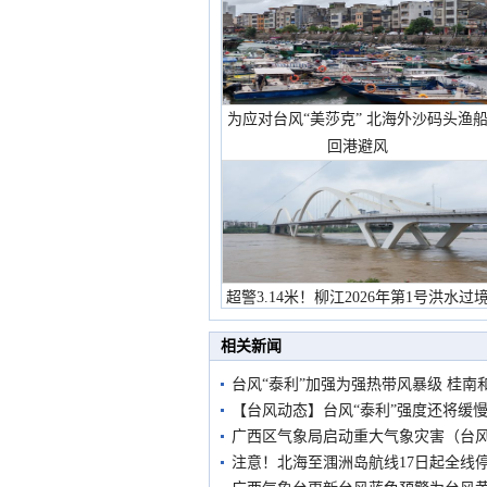
为应对台风“美莎克” 北海外沙码头渔
回港避风
超警3.14米！柳江2026年第1号洪水过
市民在堤岸见证汛况
相关新闻
台风“泰利”加强为强热带风暴级 桂
【台风动态】台风“泰利”强度还将缓
广西区气象局启动重大气象灾害（台
注意！北海至涠洲岛航线17日起全线