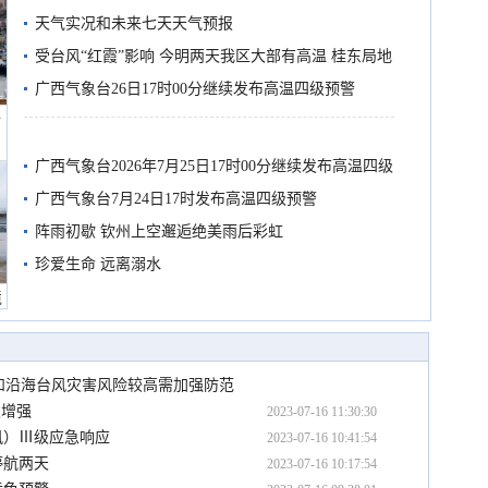
天气实况和未来七天天气预报
受台风“红霞”影响 今明两天我区大部有高温 桂东局地
有较强降雨
广西气象台26日17时00分继续发布高温四级预警
船
广西气象台2026年7月25日17时00分继续发布高温四级
预警
广西气象台7月24日17时发布高温四级预警
阵雨初歇 钦州上空邂逅绝美雨后彩虹
珍爱生命 远离溺水
境
南和沿海台风灾害风险较高需加强防范
慢增强
2023-07-16 11:30:30
风）Ⅲ级应急响应
2023-07-16 10:41:54
停航两天
2023-07-16 10:17:54