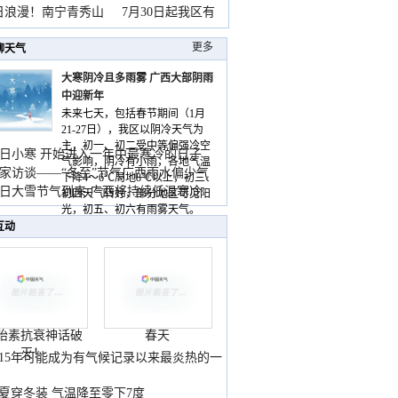
暴
日浪漫！南宁青秀山
7月30日起我区有
更多
聊天气
大寒阴冷且多雨雾 广西大部阴雨
中迎新年
未来七天，包括春节期间（1月
21-27日），我区以阴冷天气为
主，初一、初二受中等偏强冷空
日小寒 开始进入一年中最寒冷的日子
气影响，阴冷有小雨，各地气温
家访谈——“冬至”节气广西雨水偏少气
下降4～6℃局地8℃以上，初三、
低
日大雪节气到来 广西将持续低温寒冷
初四天气转好，部分地区可见阳
气
光，初五、初六有雨雾天气。
互动
胎素抗衰神话破
春天
灭！
015年可能成为有气候记录以来最炎热的一
夏穿冬装 气温降至零下7度