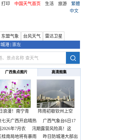
打印
中国天气首页
生活
旅游
繁體
中文
东盟气象
台风天气
雷达卫星
防城港
|
崇左
广西焦点图片
高清图集
日浪漫！南宁青
阵雨初歇钦州上空
秀山
邂逅
来七天广西开启晴热
广西气象台6日17
2026年7月农
汛期露营风险高！这
天桂南局地将有暴雨
昨日防城港大部出