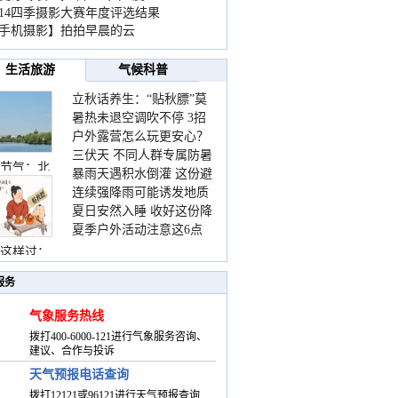
014四季摄影大赛年度评选结果
手机摄影】拍拍早晨的云
生活旅游
气候科普
立秋话养生：“贴秋膘”莫
暑热未退空调吹不停 3招
着急 先清暑再防燥
户外露营怎么玩更安心？
护住肩颈不酸痛
三伏天 不同人群专属防暑
这份攻略请收好
节气：北
暴雨天遇积水倒灌 这份避
要点请收好
连续强降雨可能诱发地质
险提示请收好
夏日安然入睡 收好这份降
灾害 这些前兆要知道
夏季户外活动注意这6点
温小贴士
防暑健身两不误
这样过：
服务
气象服务热线
拨打400-6000-121进行气象服务咨询、
建议、合作与投诉
天气预报电话查询
拨打12121或96121进行天气预报查询