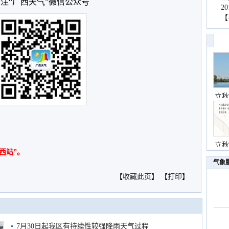
注“广西天气”微信公众号
2
【
立秋
立秋
西站”。
气象
【
收藏此页
】 【
打印
】
7月30日起我区有持续性较强降雨天气过程