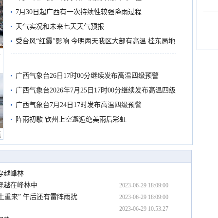
7月30日起广西有一次持续性较强降雨过程
天气实况和未来七天天气预报
受台风“红霞”影响 今明两天我区大部有高温 桂东局地
船
有较强降雨
广西气象台26日17时00分继续发布高温四级预警
广西气象台2026年7月25日17时00分继续发布高温四级
预警
广西气象台7月24日17时发布高温四级预警
阵雨初歇 钦州上空邂逅绝美雨后彩虹
境
穿越峰林
穿越在峰林中
2023-06-29 18:09:00
土重来” 午后还有雷阵雨扰
2023-06-29 18:09:00
2023-06-29 10:53:27