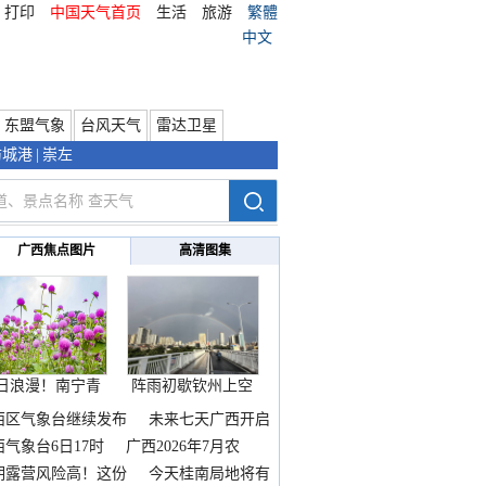
打印
中国天气首页
生活
旅游
繁體
中文
东盟气象
台风天气
雷达卫星
防城港
|
崇左
广西焦点图片
高清图集
日浪漫！南宁青
阵雨初歇钦州上空
秀山
邂逅
西区气象台继续发布
未来七天广西开启
热
西气象台6日17时
广西2026年7月农
期露营风险高！这份
今天桂南局地将有