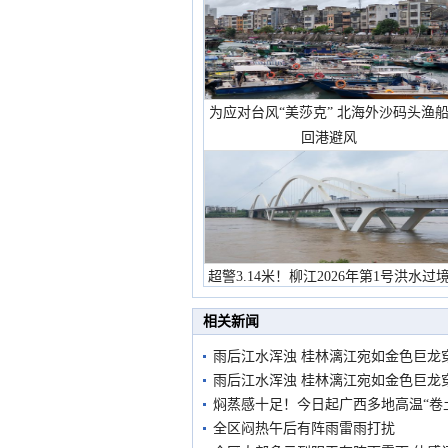
为应对台风“美莎克” 北海外沙码头渔
回港避风
超警3.14米！柳江2026年第1号洪水过
市民在堤岸见证汛况
相关新闻
雨后江水浑浊 桂林漓江宛如金色巨龙
雨后江水浑浊 桂林漓江宛如金色巨龙
焖蒸感十足！今日起广西多地高温“卷
全区闷热午后有阵雨雷雨打扰