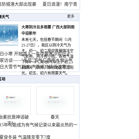
雨
日防城港大部出现暴
夏日浪漫！南宁青
山
更多
聊天气
大寒阴冷且多雨雾 广西大部阴雨
中迎新年
未来七天，包括春节期间（1月
21-27日），我区以阴冷天气为
主，初一、初二受中等偏强冷空
日小寒 开始进入一年中最寒冷的日子
气影响，阴冷有小雨，各地气温
家访谈——“冬至”节气广西雨水偏少气
下降4～6℃局地8℃以上，初三、
低
日大雪节气到来 广西将持续低温寒冷
初四天气转好，部分地区可见阳
气
光，初五、初六有雨雾天气。
互动
胎素抗衰神话破
春天
灭！
015年可能成为有气候记录以来最炎热的一
夏穿冬装 气温降至零下7度