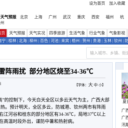
设为首页
加入收藏
天气预报
北京
上海
广州
武汉
重庆
西安
福州
杭
州
首页
天气预报
天气实况
四季旅游
生活气象
行业气象
气象影视
南宁
|
桂林
|
北海
|
柳州
|
百色
|
河池
|
来宾
|
梧州
|
贺州
|
贵港
|
玉林
|
钦州
|
阵雨扰 部分地区烧至34-36℃
站
大
中
【字体：
小
】
副高”的控制下，今天白天全区以多云天气为主，广西大部
夏
较闷热。预计明天，全区多云，防城港、钦州两市有阵雨
广
江河谷和桂东的部分地区有34-36℃，局地37℃以上
晴
广
在高温时段外出，谨防中暑和热射病。
汛