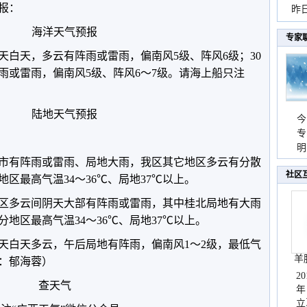
预报：
暴
昨
秀
海洋天气预报
专家
天白天，多云有阵雨或雷雨，偏南风5级、阵风6级；30
雨或雷雨，偏南风5级、阵风6～7级。请海上船只注
陆地天气预报
今
专
温
明
市有阵雨或雷雨、局地大雨，我区其它地区多云有分散
天
社区
区最高气温34～36℃、局地37℃以上。
，全区多云间阴天大部有阵雨或雷雨，其中桂北局地有大雨
地区最高气温34～36℃、局地37℃以上。
天白天多云，午后局地有阵雨，偏南风1～2级，最低气
羊
辑：郁海蓉）
2
查天气
年
立