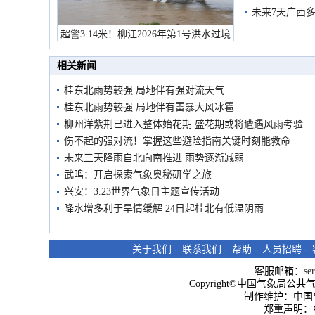
未来7天广西
超警3.14米！柳江2026年第1号洪水过境
市民在堤岸见证汛况
相关新闻
桂东北雨势较强 局地伴有强对流天气
桂东北雨势较强 局地伴有雷暴大风冰雹
柳州洋紫荆已进入整体始花期 盛花期或将遭遇风雨考验
伤不起的强对流！掌握这些避险指南关键时刻能救命
未来三天降雨自北向南推进 雨势逐渐减弱
武鸣：开启探索气象奥秘研学之旅
兴安：3.23世界气象日主题宣传活动
降水增多利于旱情缓解 24日起桂北有低温阴雨
关于我们
-
联系我们
-
帮助
-
人员招聘
-
客服邮箱：
se
Copyright©中国气象局公共气象服
制作维护：中国
郑重声明：