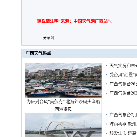
转载请注明“来源：中国天气网广西站”。
分享到：
广西天气热点
天气实况和未
受台风“红霞”
有较强降雨
广西气象台26
广西气象台20
为应对台风“美莎克” 北海外沙码头渔船
预警
回港避风
广西气象台7月
阵雨初歇 钦
珍爱生命 远