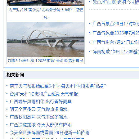
受台风“红霞”影响 今
为应对台风“美莎克” 北海外沙码头渔船回港避
有较强降雨
风
广西气象台26日17时0
广西气象台2026年7月
广西气象台7月24日1
级预警
阵雨初歇 钦州上空邂逅
超警3.14米！柳江2026年第1号洪水过境 市民
在堤岸见证汛况
相关新闻
南宁天气预报精细至6小时 每天4个时段服务"贴身"
台风“天秤”动态和广西近期天气预报
广西端午风雨相伴 出行备好雨具
明天全区多云 天气燥热多喝水
广西秋阳高照 天气干燥多喝水
广西凉意加浓 今天大部仍有降雨
今天全区多阵雨或雷雨 29日迎新一轮降雨