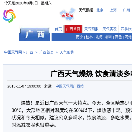
今天是
2026年8月8日
星期六
天气预报
北京
上海
广州
首页
广西首页
天气预报
天气实况
四季旅
南宁
|
桂林
|
北海
|
柳州
|
百色
|
河池
中国天气网
>
广西
>
广西首页
>
天气形势
广西天气燥热 饮食清淡多
2013-11-07 19:00:00 来源：
中国天气网广西站
燥热！是近日广西天气一大特点。今天，全区晴热少雨
30℃，大部地区相对温度均在50%以下，燥热感十足。预
状况和今天相似，建议公众多喝水，饮食清淡，多吃水果
时添减衣服也很重要。