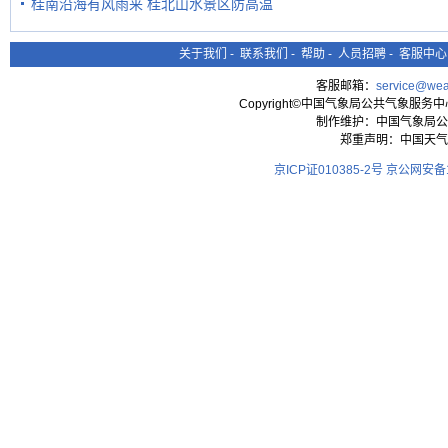
桂南沿海有风雨来 桂北山水景区防高温
关于我们
-
联系我们
-
帮助
-
人员招聘
-
客服中心
客服邮箱：
service@wea
Copyright©中国气象局公共气象服务中心 All
制作维护：中国气象局公
郑重声明：中国天气
京ICP证010385-2号
京公网安备11