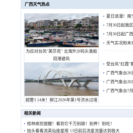
广西天气热点
夏日浪漫！南
7月30日起
7月30日起
天气实况和未
为应对台风“美莎克” 北海外沙码头渔船
回港避风
受台风“红霞”
有较强降雨
广西气象台26
广西气象台20
预警
广西气象台7月
超警3.14米！柳江2026年第1号洪水过境
市民在堤岸见证汛况
相关新闻
桂林疾控提醒！看到它千万别碰！别养！别吃！
抬头看看流英仙座星雨 13日前后流星流量达到极大