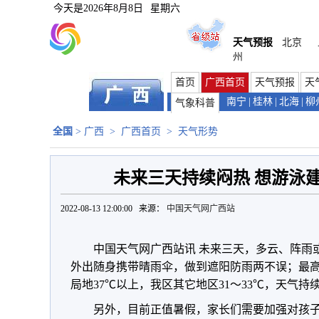
今天是
2026年8月8日
星期六
天气预报
北京
州
首页
广西首页
天气预报
天
南宁
|
桂林
|
北海
|
柳
气象科普
全国
>
广西
>
广西首页
>
天气形势
未来三天持续闷热 想游泳
2022-08-13 12:00:00 来源：
中国天气网广西站
中国天气网广西站讯 未来三天，多云、阵雨
外出随身携带晴雨伞，做到遮阳防雨两不误；最高
局地37℃以上，我区其它地区31～33℃，天气
另外，目前正值暑假，家长们需要加强对孩