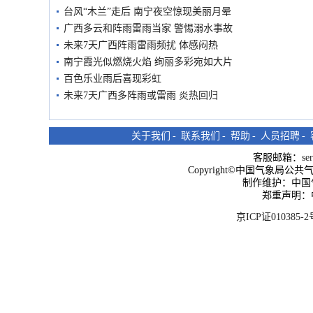
台风“木兰”走后 南宁夜空惊现美丽月晕
广西多云和阵雨雷雨当家 警惕溺水事故
未来7天广西阵雨雷雨频扰 体感闷热
南宁霞光似燃烧火焰 绚丽多彩宛如大片
百色乐业雨后喜现彩虹
未来7天广西多阵雨或雷雨 炎热回归
关于我们
-
联系我们
-
帮助
-
人员招聘
-
客服邮箱：
se
Copyright©中国气象局公共气象服
制作维护：中国
郑重声明：
京ICP证010385-2