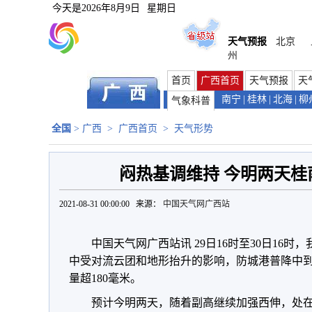
今天是
2026年8月9日
星期日
天气预报
北京
州
首页
广西首页
天气预报
天
南宁
|
桂林
|
北海
|
柳
气象科普
全国
>
广西
>
广西首页
>
天气形势
闷热基调维持 今明两天桂
2021-08-31 00:00:00 来源：
中国天气网广西站
中国天气网广西站讯 29日16时至30日16
中受对流云团和地形抬升的影响，防城港普降中
量超180毫米。
预计今明两天，随着副高继续加强西伸，处