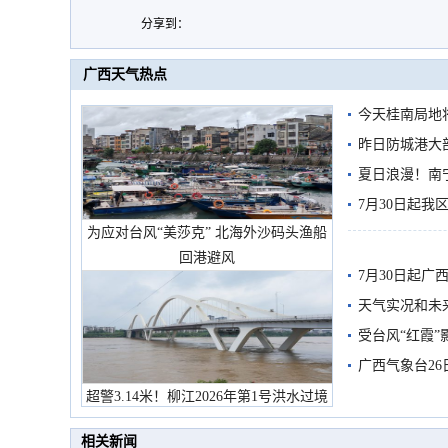
分享到：
广西天气热点
今天桂南局地将
需继续防范
昨日防城港大
雨
夏日浪漫！南
7月30日起
为应对台风“美莎克” 北海外沙码头渔船
回港避风
7月30日起
天气实况和未
受台风“红霞”
有较强降雨
广西气象台26
超警3.14米！柳江2026年第1号洪水过境
市民在堤岸见证汛况
相关新闻