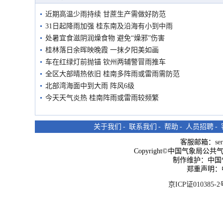
近期高温少雨持续 甘蔗生产需做好防范
31日起降雨加强 桂东南及沿海有小到中雨
处暑宜食滋阴润燥食物 避免“燥邪”伤害
桂林落日余晖映晚霞 一抹夕阳美如画
车在红绿灯前抛锚 钦州两辅警冒雨推车
全区大部晴热依旧 桂南多阵雨或雷雨需防范
北部湾海面中到大雨 阵风6级
今天天气炎热 桂南阵雨或雷雨较频繁
关于我们
-
联系我们
-
帮助
-
人员招聘
-
客服邮箱：
se
Copyright©中国气象局公共气象服
制作维护：中国
郑重声明：
京ICP证010385-2