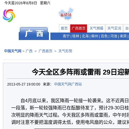
今天是
2026年8月8日
星期六
首页
广西首页
天气预报
天气实况
台
南宁
|
桂林
|
北海
|
柳州
|
百色
|
河池
|
来宾
|
中国天气网
>
广西
>
广西首页
>
天气形势
今天全区多阵雨或雷雨 29日迎
2013-05-27 19:00:00 来源：
中国天气网广西站
自4月底以来，我区降雨一轮接一轮袭来。这不近两
一段落，新一轮较强降雨已在酝酿待发了，预计29-30日
次明显的降雨天气过程。今天我区多阵雨或雷雨，中午时
调时注意不要把温度调得太低，使用电风扇的公众，建议