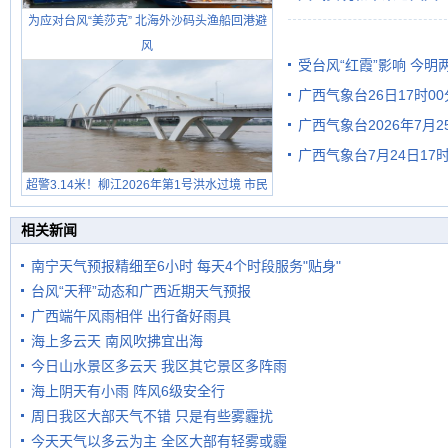
为应对台风“美莎克” 北海外沙码头渔船回港避
风
受台风“红霞”影响 今
广西气象台26日17时0
有较强降雨
广西气象台2026年7月
广西气象台7月24日1
级预警
超警3.14米！柳江2026年第1号洪水过境 市民
在堤岸见证汛况
相关新闻
南宁天气预报精细至6小时 每天4个时段服务"贴身"
台风“天秤”动态和广西近期天气预报
广西端午风雨相伴 出行备好雨具
海上多云天 南风吹拂宜出海
今日山水景区多云天 我区其它景区多阵雨
海上阴天有小雨 阵风6级安全行
周日我区大部天气不错 只是有些雾霾扰
今天天气以多云为主 全区大部有轻雾或霾