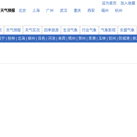
设为首页
加入收藏
天气预报
北京
上海
广州
武汉
重庆
西安
福州
杭州
页
天气预报
天气实况
四季旅游
生活气象
行业气象
气象影视
东盟气象
南宁
|
桂林
|
北海
|
柳州
|
百色
|
河池
|
来宾
|
梧州
|
贺州
|
贵港
|
玉林
|
钦州
|
防城港
|
崇