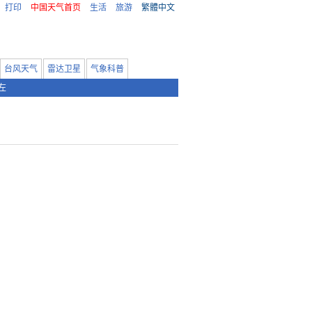
打印
中国天气首页
生活
旅游
繁體中文
台风天气
雷达卫星
气象科普
左