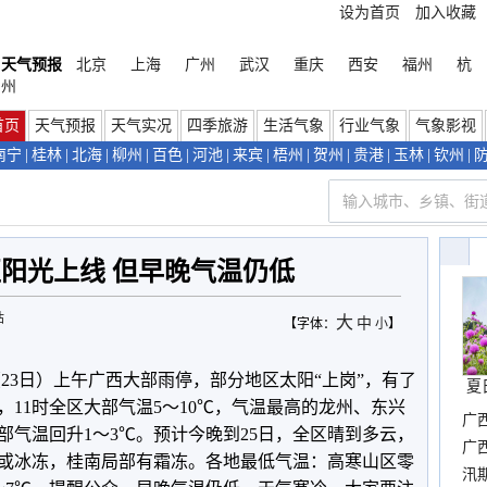
设为首页
加入收藏
天气预报
北京
上海
广州
武汉
重庆
西安
福州
杭
州
首页
天气预报
天气实况
四季旅游
生活气象
行业气象
气象影视
南宁
|
桂林
|
北海
|
柳州
|
百色
|
河池
|
来宾
|
梧州
|
贺州
|
贵港
|
玉林
|
钦州
|
阳光上线 但早晚气温仍低
站
大
中
【字体：
小
】
23日）上午广西大部雨停，部分地区太阳“上岗”，有了
夏
11时全区大部气温5～10℃，气温最高的龙州、东兴
广
部气温回升1～3℃。预计今晚到25日，全区晴到多云，
晴
广
或冰冻，桂南局部有霜冻。各地最低气温：高寒山区零
汛