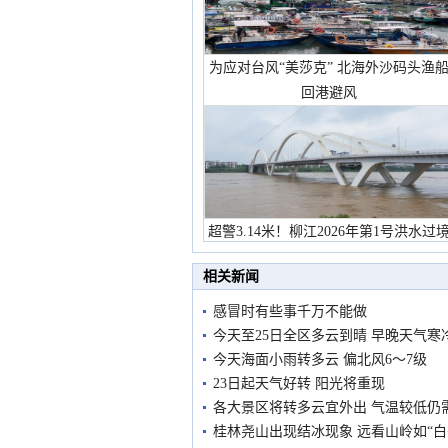
为应对台风“美莎克” 北海外沙码头渔
回港避风
超警3.14米！柳江2026年第1号洪水过
市民在堤岸见证汛况
相关新闻
感冒时有些事千万不能做
今天至25日全区多云到晴 早晚天气寒
今天海面小雨转多云 偏北风6～7级
23日起天气好转 阳光将重现
各大景区将转多云宜外出 气温较低仍
桂林尧山出现结冰现象 远看山岭如“白