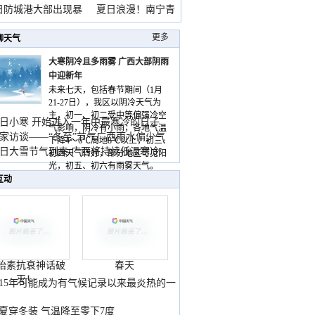
雨
日防城港大部出现暴
夏日浪漫！南宁青
山
更多
聊天气
大寒阴冷且多雨雾 广西大部阴雨
中迎新年
未来七天，包括春节期间（1月
21-27日），我区以阴冷天气为
主，初一、初二受中等偏强冷空
日小寒 开始进入一年中最寒冷的日子
气影响，阴冷有小雨，各地气温
家访谈——“冬至”节气广西雨水偏少气
下降4～6℃局地8℃以上，初三、
低
日大雪节气到来 广西将持续低温寒冷
初四天气转好，部分地区可见阳
气
光，初五、初六有雨雾天气。
互动
胎素抗衰神话破
春天
灭！
015年可能成为有气候记录以来最炎热的一
夏穿冬装 气温降至零下7度