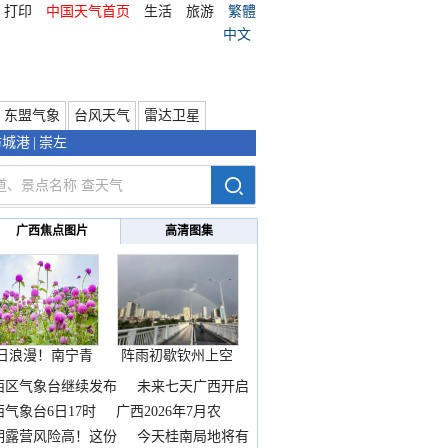
打印
中国天气首页
生活
旅游
繁體
中文
东盟气象
台风天气
雷达卫星
防城港
|
崇左
广西焦点图片
高清图集
日浪漫！南宁青
阵雨初歇钦州上空
秀山
邂逅
西区气象台继续发布
未来七天广西开启
热
西气象台6日17时
广西2026年7月农
期露营风险高！这份
今天桂南局地将有