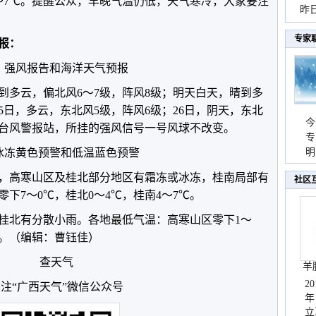
4～7℃。提醒公众，早晚气温仍低，天气寒冷，大家要注
暴
昨
秀
专家
预报：
强风报告和海洋天气预报
到多云，偏北风6～7级，阵风8级；明天白天，晴到多
25日，多云，东北风5级，阵风6级；26日，阴天，东北
今
地台风警报站，所挂的强风信号一号风球不改变。
专
冰冻黄色预警和低温蓝色预警
温
明
天
云，高寒山区及桂北部分地区有霜冻或冰冻，桂南局部有
社区
下7～0℃，桂北0～4℃，桂南4～7℃。
中桂北有分散小雨。各地最低气温：高寒山区零下1～
℃。（编辑：曹钰佳）
查天气
羊
2
注“广西天气”微信公众号
年
立