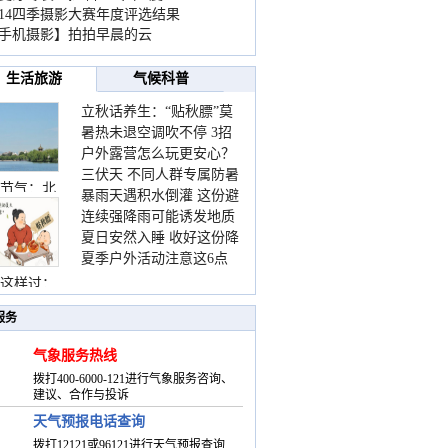
014四季摄影大赛年度评选结果
手机摄影】拍拍早晨的云
生活旅游
气候科普
立秋话养生：“贴秋膘”莫
暑热未退空调吹不停 3招
着急 先清暑再防燥
户外露营怎么玩更安心？
护住肩颈不酸痛
三伏天 不同人群专属防暑
这份攻略请收好
节气：北
暴雨天遇积水倒灌 这份避
要点请收好
连续强降雨可能诱发地质
险提示请收好
夏日安然入睡 收好这份降
灾害 这些前兆要知道
夏季户外活动注意这6点
温小贴士
防暑健身两不误
这样过：
服务
气象服务热线
拨打400-6000-121进行气象服务咨询、
建议、合作与投诉
天气预报电话查询
拨打12121或96121进行天气预报查询