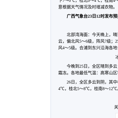
下7～0℃，桂北0～4℃，桂南
意根据天气情况及时增减衣物。
广西气象台23日12时发布
北部湾海面：今天晚上，晴
云，偏北风5～6级，阵风7级；
风4～5级。合浦到东兴沿海各
今晚到25日，全区晴到多
霜冻。各地最低气温：高寒山区零
26日，全区多云到阴，其
4℃，桂北5～8℃，桂南8～12
关