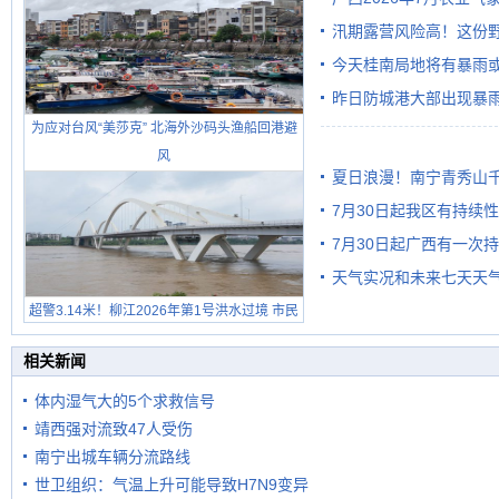
汛期露营风险高！这份
今天桂南局地将有暴雨或
昨日防城港大部出现暴雨
需继续防范
为应对台风“美莎克” 北海外沙码头渔船回港避
雨
风
夏日浪漫！南宁青秀山
7月30日起我区有持续
7月30日起广西有一次
天气实况和未来七天天
超警3.14米！柳江2026年第1号洪水过境 市民
在堤岸见证汛况
相关新闻
体内湿气大的5个求救信号
靖西强对流致47人受伤
南宁出城车辆分流路线
世卫组织：气温上升可能导致H7N9变异