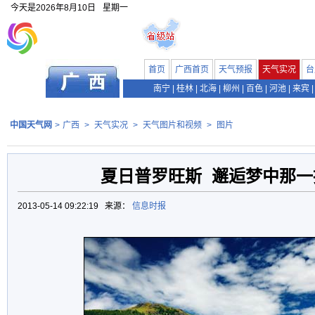
今天是
2026年8月10日
星期一
首页
广西首页
天气预报
天气实况
台
南宁
|
桂林
|
北海
|
柳州
|
百色
|
河池
|
来宾
|
中国天气网
>
广西
>
天气实况
>
天气图片和视频
>
图片
夏日普罗旺斯 邂逅梦中那一
2013-05-14 09:22:19 来源：
信息时报