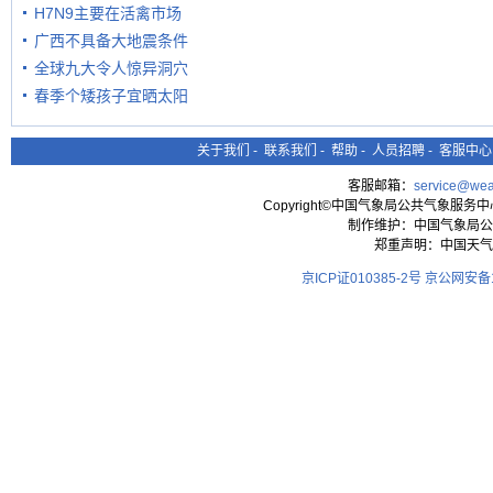
H7N9主要在活禽市场
广西不具备大地震条件
全球九大令人惊异洞穴
春季个矮孩子宜晒太阳
关于我们
-
联系我们
-
帮助
-
人员招聘
-
客服中心
客服邮箱：
service@wea
Copyright©中国气象局公共气象服务中心 All
制作维护：中国气象局公
郑重声明：中国天气
京ICP证010385-2号
京公网安备11