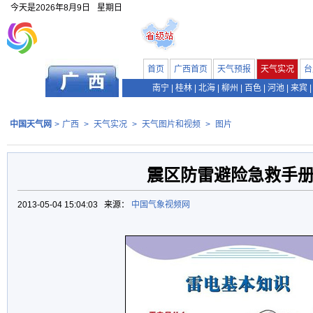
今天是
2026年8月9日
星期日
首页
广西首页
天气预报
天气实况
台
南宁
|
桂林
|
北海
|
柳州
|
百色
|
河池
|
来宾
|
中国天气网
>
广西
>
天气实况
>
天气图片和视频
>
图片
震区防雷避险急救手
2013-05-04 15:04:03 来源：
中国气象视频网