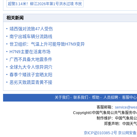
超警3.14米！柳江2026年第1号洪水过境 市民
级预警
在堤岸见证汛况
相关新闻
靖西强对流致47人受伤
南宁出城车辆分流路线
世卫组织：气温上升可能导致H7N9变异
H7N9主要在活禽市场
广西不具备大地震条件
全球九大令人惊异洞穴
春季个矮孩子宜晒太阳
恶劣天致蔬菜青黄不接
关于我们
-
联系我们
-
帮助
-
人员招聘
-
客服中心
客服邮箱：
service@wea
Copyright©中国气象局公共气象服务中心 All
制作维护：中国气象局公
郑重声明：中国天气
京ICP证010385-2号
京公网安备11