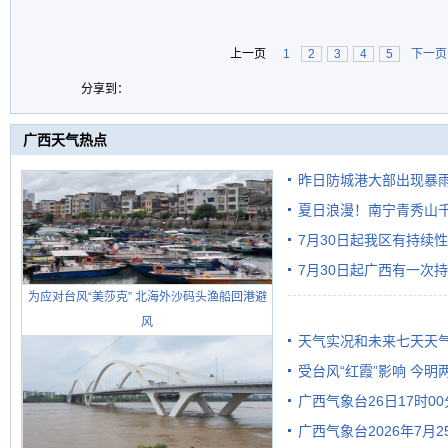
上一页
1
2
3
4
5
下一页
分享到：
广西天气热点
昨日防城港大部出现暴雨
雨
夏日浪漫！南宁青秀山
7月30日起我区有持续
7月30日起广西有一次
为应对台风“美莎克” 北海外沙码头渔船回港避
风
天气实况和未来七天天
受台风“红霞”影响 今
广西气象台26日17时0
有较强降雨
广西气象台2026年7月