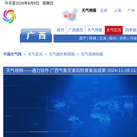
今天是
2026年8月9日
星期日
天气预报
北京
上海
广州
首页
广西首页
天气预报
天气实况
四季旅
南宁
|
桂林
|
北海
|
柳州
|
百色
|
河池
中国天气网
>
天气实况
>
天气图片和视频
>
天气视频快报
天气视频——通力协作 广西气象灾害风险普查出成果 2024-11-28 11:2