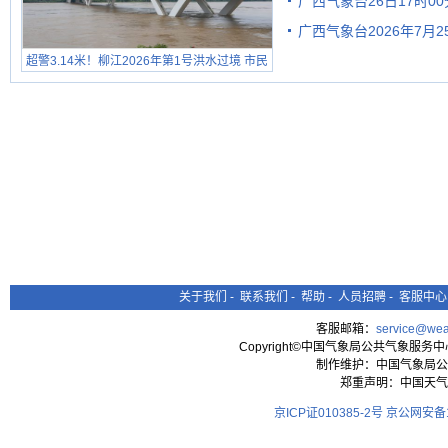
广西气象台26日17时0
有较强降雨
广西气象台2026年7月
超警3.14米！柳江2026年第1号洪水过境 市民
级预警
在堤岸见证汛况
关于我们
-
联系我们
-
帮助
-
人员招聘
-
客服中心
客服邮箱：
service@wea
Copyright©中国气象局公共气象服务中心 All
制作维护：中国气象局公
郑重声明：中国天气
京ICP证010385-2号
京公网安备11