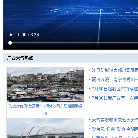
广西天气热点
昨日防城港大部出现暴雨
雨
夏日浪漫！南宁青秀山
7月30日起我区有持续
7月30日起广西有一次
为应对台风“美莎克” 北海外沙码头渔船回港避
风
天气实况和未来七天天
受台风“红霞”影响 今