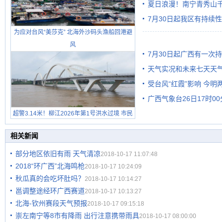
雨
夏日浪漫！南宁青秀山
7月30日起我区有持续
为应对台风“美莎克” 北海外沙码头渔船回港避
风
7月30日起广西有一次
天气实况和未来七天天
受台风“红霞”影响 今
广西气象台26日17时0
有较强降雨
超警3.14米！柳江2026年第1号洪水过境 市民
在堤岸见证汛况
相关新闻
部分地区依旧有雨 天气清凉
2018-10-17 11:07:48
2018“环广西”北海鸣枪
2018-10-17 10:24:09
秋瓜真的会吃坏肚吗？
2018-10-17 10:14:27
邕调整途经环广西赛道
2018-10-17 10:13:27
北海-钦州赛段天气预报
2018-10-17 09:15:18
崇左南宁等8市有降雨 出行注意携带雨具
2018-10-17 08:00:00