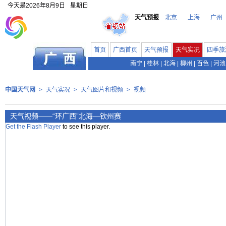
今天是
2026年8月9日
星期日
天气预报
北京
上海
广州
首页
广西首页
天气预报
天气实况
四季旅
南宁
|
桂林
|
北海
|
柳州
|
百色
|
河池
中国天气网
>
天气实况
>
天气图片和视频
>
视频
天气视频——“环广西”北海—钦州赛
Get the Flash Player
to see this player.