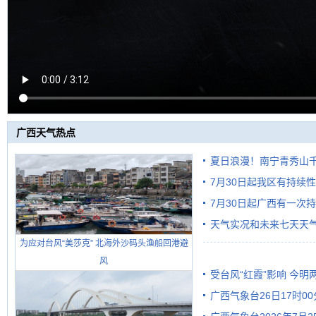
广西天气热点
夏日浪漫！南宁青秀山
7月30日起我区有持续
7月30日起广西有一次
天气实况和未来七天天
为应对台风“美莎克” 北海外沙码头渔船回港避
风
受台风“红霞”影响 今
广西气象台26日17时0
有较强降雨