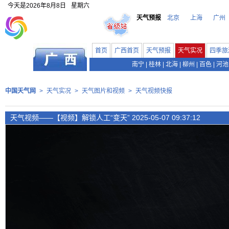
今天是
2026年8月8日
星期六
天气预报
北京
上海
广州
首页
广西首页
天气预报
天气实况
四季旅
南宁
|
桂林
|
北海
|
柳州
|
百色
|
河池
中国天气网
>
天气实况
>
天气图片和视频
>
天气视频快报
天气视频——【视频】解锁人工“变天” 2025-05-07 09:37:12