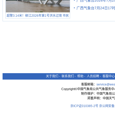
广西气象台2026年7月
广西气象台7月24日1
级预警
超警3.14米！柳江2026年第1号洪水过境 市民
在堤岸见证汛况
关于我们
-
联系我们
-
帮助
-
人员招聘
-
客服中心
客服邮箱：
service@wea
Copyright©中国气象局公共气象服务中心 All
制作维护：中国气象局公
郑重声明：中国天气
京ICP证010385-2号
京公网安备11