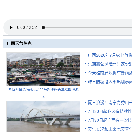
广西天气热点
广西2026年7月农业气
汛期露营风险高！这份
今天桂南局地将有暴雨或
昨日防城港大部出现暴雨
需继续防范
为应对台风“美莎克” 北海外沙码头渔船回港避
雨
风
夏日浪漫！南宁青秀山
7月30日起我区有持续
7月30日起广西有一次
天气实况和未来七天天