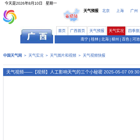
今天是
2026年8月10日
星期一
天气预报
北京
上海
广州
首页
广西首页
天气预报
天气实况
四季旅
南宁
|
桂林
|
北海
|
柳州
|
百色
|
河池
中国天气网
>
天气实况
>
天气图片和视频
>
天气视频快报
天气视频——【视频】人工影响天气的三个小秘密 2025-05-07 09:30: