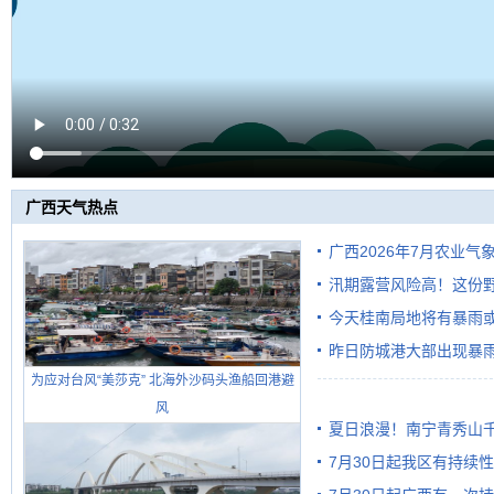
广西天气热点
广西2026年7月农业气
汛期露营风险高！这份
今天桂南局地将有暴雨或
昨日防城港大部出现暴雨
需继续防范
为应对台风“美莎克” 北海外沙码头渔船回港避
雨
风
夏日浪漫！南宁青秀山
7月30日起我区有持续