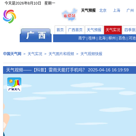
今天是
2026年8月10日
星期一
天气预报
北京
上海
广州
首页
广西首页
天气预报
天气实况
四季旅
南宁
|
桂林
|
北海
|
柳州
|
百色
|
河池
中国天气网
>
天气实况
>
天气图片和视频
>
天气视频快报
天气视频——【科普】雷雨天能打手机吗？ 2025-04-16 16:19:59