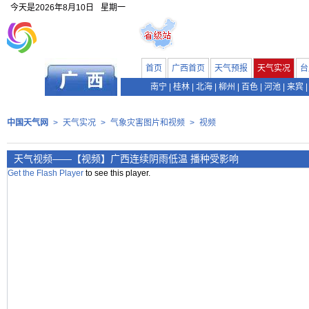
今天是
2026年8月10日
星期一
首页
广西首页
天气预报
天气实况
台
南宁
|
桂林
|
北海
|
柳州
|
百色
|
河池
|
来宾
|
中国天气网
>
天气实况
>
气象灾害图片和视频
>
视频
天气视频——【视频】广西连续阴雨低温 播种受影响
Get the Flash Player
to see this player.