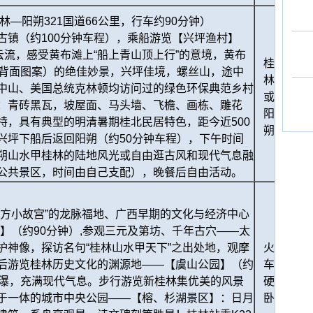
林—阳朔321国道66公里，行车约90分钟）
古镇（约100分钟车程），乘船游览【兴坪渔村】
云流，感受黄布滩上“船上青山顶上行”的意境，黄布
桂
元背面图案）的绝佳妙景，兴坪佳境，螺丝山，途中
林
中山、美国总统克林顿均访问过的绿色环保典范乡村
或
：青砖黑瓦，坡屋面、马头墙、飞檐、画栋、雕花
阳
特，具有典型的明清暑期桂北民居特色，距今近500
朔
兴坪下船后返回阳朔（约50分钟车程），下午时间
朔山水甲桂林的陆地风光或自由逛古风和现代气息融
公共景区，时间由自己支配），晚餐后自由活动。
南方小故宫”的龙脉福地、广西早期的文化与经济中心
】（约90分钟）,参观三元及第坊、千年古穴——太
护神像，探访名句“桂林山水甲天下”之出处地，观摩
火
后游览桂林历史文化的渊源地——【虞山公园】（约
车
飞瀑，充满现代气息。步行游览新桂林集优美的风景
硬
于一体的城市中央公园——【榕、杉湖景区】：日月
卧