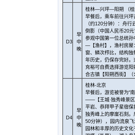
桂林—兴坪—阳朔 （桂
早餐后，乘车前往兴坪
（约120分钟）：舟行
倒影（中国人民币20
早
参观中国第一位总统孙
D3
中
—【渔村】，渔村房屋
晚
窗、鳞次栉比，结构独
年历史，仍保存完好。
充裕可自费选择游览阳
合古镇【阳朔西街】（
桂林-北京
早餐后，游览被誉为“
——【王城·独秀峰景区
平岩、恭拜甲子星宿保
早
独秀峰上的摩崖石刻。
D4
中
50分钟），园内流泉
晚
园林和丰厚的历史文化