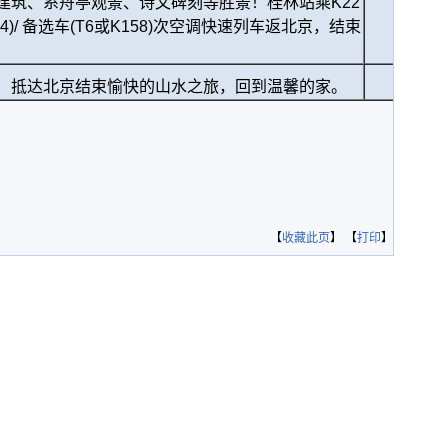
建筑、系舟亭观景、诗文碑刻等胜景！桂林站乘K22
15:44)/ 备选车(T6或K158)次空调快速列车返北京，结束
5或次日）抵达北京结束愉快的山水之旅，回到温馨的家。
【
收藏此页
】 【
打印
】