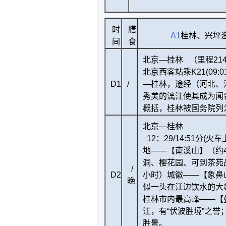
时
膳
A1
桂林、兴坪渔
间
食
北京—桂林 （里程214
北京西客站乘K21(09:01
D1
/
—桂林，途经（河北、
秀美的漓江使其成为闻
概括，桂林被国务院列
北京—
12：29/14:51分
地——【南溪山】（约
洞、樱花园、可到茶苑
/
D2
小时）城徽——【象鼻
晚
似一头在江边饮水的大
桂林市内最高峰——【
江，有“伏波胜境”之
胜景。