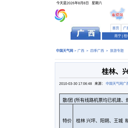
今天是
2026年8月8日
星期六
首页
广
南宁
|
桂
中国天气网
>
广西
>
四季广西
>
旅游专题
桂林、
2010-03-30 17:06:48 来源：
中国天气网广
散/团 (所有线路机票均已机建、
特价
桂林 兴坪、阳朔、王城 