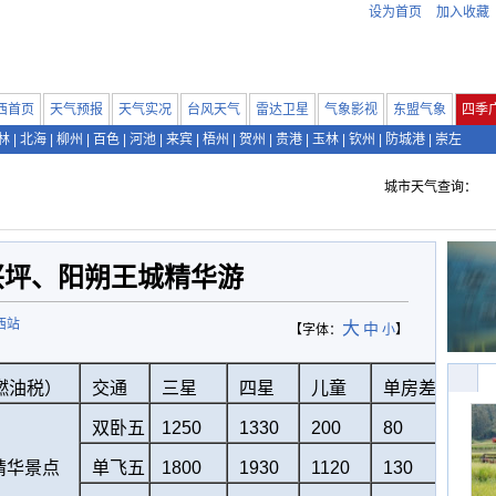
设为首页
加入收藏
西首页
天气预报
天气实况
台风天气
雷达卫星
气象影视
东盟气象
四季
林
|
北海
|
柳州
|
百色
|
河池
|
来宾
|
梧州
|
贺州
|
贵港
|
玉林
|
钦州
|
防城港
|
崇左
城市天气查询：
兴坪、阳朔王城精华游
西站
大
中
【字体：
小
】
燃油税）
交通
三星
四星
儿童
单房差
双卧五
1250
1330
200
80
精华景点
单飞五
1800
1930
1120
130