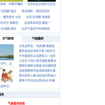
西永新：中稻开镰抢
北京彩虹云隙光七彩云
“白海豚”逼近
青海湖畔：湖光花海长
：暑热尚存 大自
台风“白海豚”来临前
份天空“显眼包”
走进青海祁连 邂逅一
“白海豚”逼近
北京气温创今年来新高
天气新闻
气候趣闻
立秋话养生：“贴秋膘”莫着急
暑热未退空调吹不停 3招护住
先清暑再防燥
户外露营怎么玩更安心？这份
肩颈不酸痛
三伏天 不同人群专属防暑要点
攻略请收好
秋节气：北
暴雨天遇积水倒灌 这份避险提
请收好
连续强降雨可能诱发地质灾害
示请收好
夏日安然入睡 收好这份降温小
这些前兆要知道
夏季户外活动注意这6点 防暑
贴士
健身两不误
秋这样过：
服务
气象服务热线