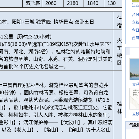
双飞四
2060
2180
1840
130
江
台风
住
村、阳朔+王城·独秀峰 精华景点 双卧五日
立秋
宿
今日
1公里 历时23-26小时）
台风
火
)/T5(16:08)/备选车(T189或K157)次赴“山水甲天下”
车
河南、湖北、湖南4省），桂林独特的喀斯特地貌和
硬
名的旅游圣地，山奇、水秀、石美、洞异是对其美的
卧
为首批24个历史文化名城之一。
桂林
(火车上中餐自理)抵达桂林；游览桂林最副盛名的游览胜
立
40分钟），园内竹林青葱、松柏苍翠。可游览白龙
品茶品茶，观茶艺表演。后乘观光游船游览（约1.5
桂
山】，象山地处市中心的漓江与桃花江汇流处，它酷
林
立
象，栩栩如生，引人入胜，被称为桂林山水的象征；
叠彩山】；漓江保护神——【伏波山】，其山濒临漓
气象
誉；以及【老人山】、【塔山】、【穿山】等十大名山