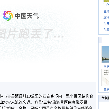
江
台风
立秋
今日
台风
立
立
市容县距县城10公里的石寨乡境内，整个景区结构奇
气象
山水令人流连忘返。容县“三名”旅游景区由真武阁景
部分组成。名楼，是指全国重点文物保护单位古经略台