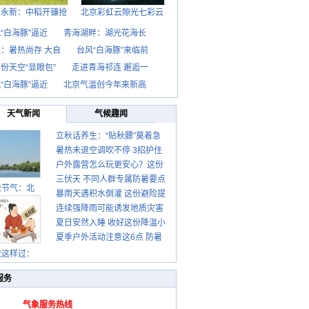
西永新：中稻开镰抢
北京彩虹云隙光七彩云
“白海豚”逼近
青海湖畔：湖光花海长
：暑热尚存 大自
台风“白海豚”来临前
份天空“显眼包”
走进青海祁连 邂逅一
“白海豚”逼近
北京气温创今年来新高
天气新闻
气候趣闻
立秋话养生：“贴秋膘”莫着急
暑热未退空调吹不停 3招护住
先清暑再防燥
户外露营怎么玩更安心？这份
肩颈不酸痛
三伏天 不同人群专属防暑要点
攻略请收好
秋节气：北
暴雨天遇积水倒灌 这份避险提
请收好
连续强降雨可能诱发地质灾害
示请收好
夏日安然入睡 收好这份降温小
这些前兆要知道
夏季户外活动注意这6点 防暑
贴士
健身两不误
秋这样过：
服务
气象服务热线