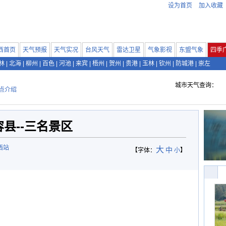
设为首页
加入收藏
西首页
天气预报
天气实况
台风天气
雷达卫星
气象影视
东盟气象
四季
林
|
北海
|
柳州
|
百色
|
河池
|
来宾
|
梧州
|
贺州
|
贵港
|
玉林
|
钦州
|
防城港
|
崇左
城市天气查询：
点介绍
容县--三名景区
西站
大
中
【字体：
小
】