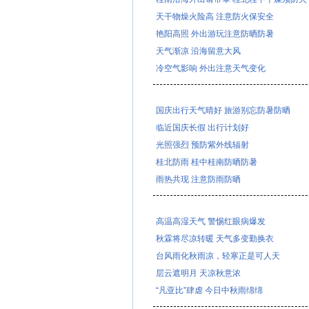
天干物燥火险高 注意防火保安全
艳阳高照 外出游玩注意防晒防暑
天气渐凉 沿海留意大风
冷空气影响 外出注意天气变化
国庆出行天气晴好 旅游别忘防暑防晒
临近国庆长假 出行计划好
光照强烈 预防紫外线辐射
桂北防雨 桂中桂南防晒防暑
雨热共现 注意防雨防晒
高温高湿天气 警惕红眼病爆发
秋霖将尽凉转暖 天气多变勤换衣
台风雨化秋雨凉，轻寒正是可人天
层云遮明月 天凉秋意浓
“凡亚比”肆虐 今日中秋雨绵绵