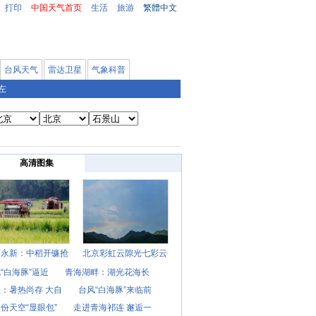
打印
中国天气首页
生活
旅游
繁體中文
台风天气
雷达卫星
气象科普
左
高清图集
西永新：中稻开镰抢
北京彩虹云隙光七彩云
“白海豚”逼近
青海湖畔：湖光花海长
：暑热尚存 大自
台风“白海豚”来临前
份天空“显眼包”
走进青海祁连 邂逅一