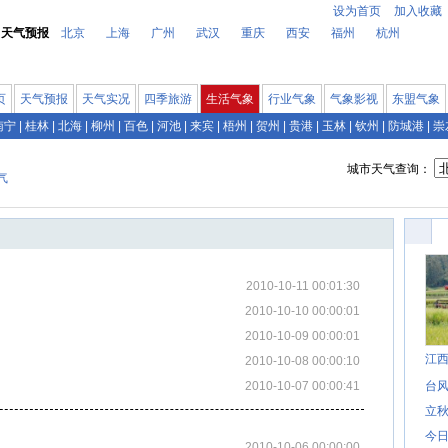
设为首页
加入收藏
天气预报
北京
上海
广州
武汉
重庆
西安
福州
杭州
页
天气预报
天气实况
四季旅游
生活气象
行业气象
气象影视
东盟气象
南宁
|
桂林
|
北海
|
柳州
|
百色
|
河池
|
来宾
|
梧州
|
贺州
|
贵港
|
玉林
|
钦州
|
防城港
|
崇
城市天气查询：
气
2010-10-11 00:01:30
2010-10-10 00:00:01
2010-10-09 00:00:01
江
2010-10-08 00:00:10
2010-10-07 00:00:41
台风
立秋
今日
2010-10-06 00:00:00