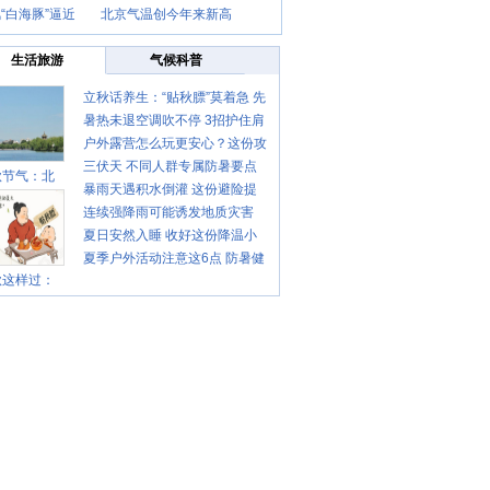
“白海豚”逼近
北京气温创今年来新高
生活旅游
气候科普
立秋话养生：“贴秋膘”莫着急 先
暑热未退空调吹不停 3招护住肩
清暑再防燥
户外露营怎么玩更安心？这份攻
颈不酸痛
三伏天 不同人群专属防暑要点
略请收好
秋节气：北
暴雨天遇积水倒灌 这份避险提
请收好
连续强降雨可能诱发地质灾害
示请收好
夏日安然入睡 收好这份降温小
这些前兆要知道
夏季户外活动注意这6点 防暑健
贴士
秋这样过：
身两不误