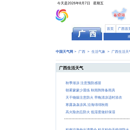
今天是
2026年8月7日
星期五
首页
广西首
中国天气网
>
广西
>
生活气象
>
广西生活天
广西生活天气
秋季渐凉 注意预防感冒
朝雾蒙蒙少晨练 秋雨阵阵备雨具
天干物燥注意防火 早晚清凉适时添衣
寒露袅袅凉风 沿海绵绵秋雨
高火险勿忘防火 低湿度做好保湿
桂南沿海外出请带伞 桂北桂中干燥须防火