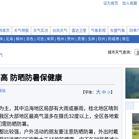
设为首页
加入收藏
西首页
天气预报
天气实况
台风天气
雷达卫星
气象影视
东盟气象
四季
林
|
北海
|
柳州
|
百色
|
河池
|
来宾
|
梧州
|
贺州
|
贵港
|
玉林
|
钦州
|
防城港
|
崇左
城市天气查询：
气
高 防晒防暑保健康
西站
大
中
【字体：
小
】
为主，其中沿海地区局部有大雨或暴雨，桂北地区晴到
我区大部地区最高气温多在摄氏32度以上，全区各地紫
们需防晒防暑。
比较强，户外活动的朋友要注意防晒防暑，外出时戴