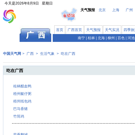
今天是
2026年8月9日
星期日
天气预报
北京
上海
广州
首页
广西首页
天气预报
天气实况
四季旅
南宁
|
桂林
|
北海
|
柳州
|
百色
|
河池
中国天气网
>
广西
>
生活气象
>
吃在广西
吃在广西
桂林醋血鸭
梧州艇仔粥
梧州纸包鸡
巴马香猪
竹筒鸡
芒香鹅城