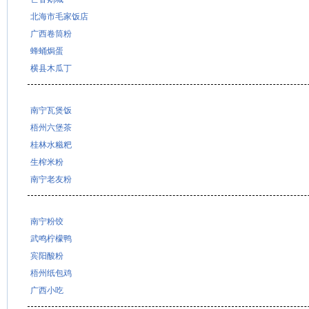
北海市毛家饭店
广西卷筒粉
蜂蛹焗蛋
横县木瓜丁
南宁瓦煲饭
梧州六堡茶
桂林水糍粑
生榨米粉
南宁老友粉
南宁粉饺
武鸣柠檬鸭
宾阳酸粉
梧州纸包鸡
广西小吃