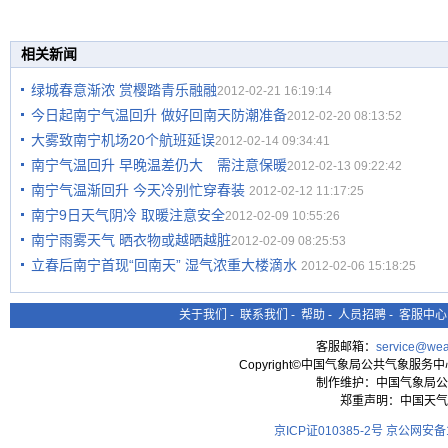
相关新闻
绿城春意渐浓 赏樱踏青乐融融
2012-02-21 16:19:14
今日起南宁气温回升 做好回南天防潮准备
2012-02-20 08:13:52
大雾致南宁机场20个航班延误
2012-02-14 09:34:41
南宁气温回升 早晚温差仍大 需注意保暖
2012-02-13 09:22:42
南宁气温渐回升 今天冷别忙穿春装
2012-02-12 11:17:25
南宁9日天气阴冷 取暖注意安全
2012-02-09 10:55:26
南宁雨雾天气 晒衣物或越晒越脏
2012-02-09 08:25:53
立春后南宁首现“回南天” 湿气浓重大楼滴水
2012-02-06 15:18:25
关于我们
-
联系我们
-
帮助
-
人员招聘
-
客服中心
客服邮箱：
service@wea
Copyright©中国气象局公共气象服务中心 All
制作维护：中国气象局公
郑重声明：中国天气
京ICP证010385-2号
京公网安备11