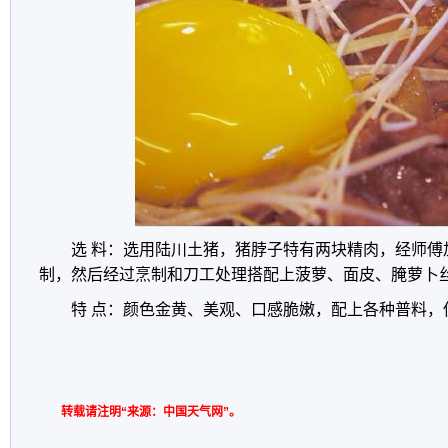
选 料：选用陆川土猪，猪脖子特有两块精肉，经师傅
制，然后经过烹制和刀工处理搭配上菠萝、面皮、腌萝卜
特 点：颜色金黄、美观、口感脆嫩，配上各种普料，
转载请注明“来源：中国天气网”。