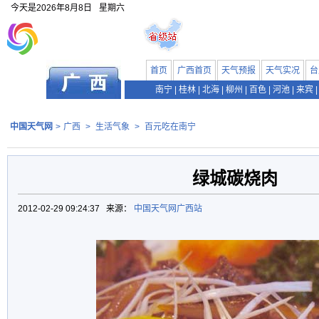
今天是
2026年8月8日
星期六
首页
广西首页
天气预报
天气实况
台
南宁
|
桂林
|
北海
|
柳州
|
百色
|
河池
|
来宾
|
中国天气网
>
广西
>
生活气象
>
百元吃在南宁
绿城碳烧肉
2012-02-29 09:24:37 来源：
中国天气网广西站