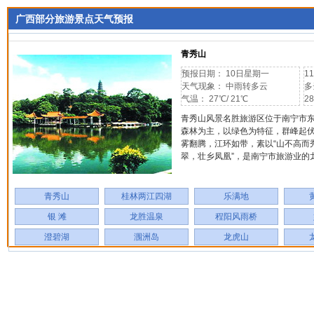
广西部分旅游景点天气预报
青秀山
预报日期： 10日星期一
1
天气现象： 中雨转多云
多
气温： 27℃/ 21℃
28
青秀山风景名胜旅游区位于南宁市东
森林为主，以绿色为特征，群峰起
雾翻腾，江环如带，素以“山不高而
翠，壮乡凤凰”，是南宁市旅游业的
青秀山
桂林两江四湖
乐满地
银 滩
龙胜温泉
程阳风雨桥
澄碧湖
涠洲岛
龙虎山