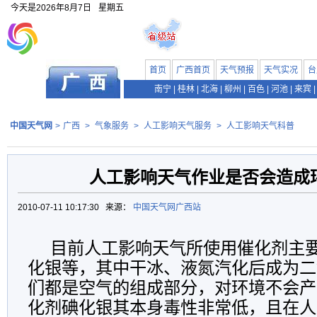
今天是
2026年8月7日
星期五
首页
广西首页
天气预报
天气实况
台
南宁
|
桂林
|
北海
|
柳州
|
百色
|
河池
|
来宾
|
中国天气网
>
广西
>
气象服务
>
人工影响天气服务
>
人工影响天气科普
人工影响天气作业是否会造成
2010-07-11 10:17:30 来源：
中国天气网广西站
目前人工影响天气所使用催化剂主
化银等，其中干冰、液氮汽化后成为二
们都是空气的组成部分，对环境不会产
化剂碘化银其本身毒性非常低，且在人