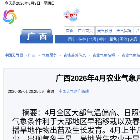
今天是
2026年8月9日
星期日
首页
广西首页
天气预报
天气实况
台
南宁
|
桂林
|
北海
|
柳州
|
百色
|
河池
|
来宾
|
中国天气网
>
广西
>
气象服务
>
农情遥感信息
>
农业气象情报
>
农业气象
广西2026年4月农业气象
2026-05-01 20:25:59 来源：
中国天气网广西站
摘要：4月全区大部气温偏高、日照
气象条件利于大部地区早稻移栽以及春
播旱地作物出苗及生长发育。4月上半
少，出现气象干旱，局地发生农业干旱