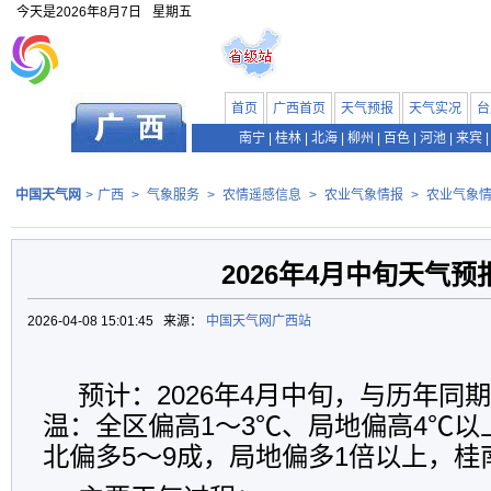
今天是
2026年8月7日
星期五
首页
广西首页
天气预报
天气实况
台
南宁
|
桂林
|
北海
|
柳州
|
百色
|
河池
|
来宾
|
中国天气网
>
广西
>
气象服务
>
农情遥感信息
>
农业气象情报
>
农业气象
2026年4月中旬天气预
2026-04-08 15:01:45 来源：
中国天气网广西站
预计：2026年4月中旬，与历年同
温：全区偏高1～3℃、局地偏高4℃
北偏多5～9成，局地偏多1倍以上，桂