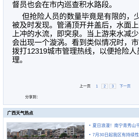
督员也会在市内巡查积水路段。
但抢险人员的数量毕竟是有限的，
被及时发现。管涌顶开井盖后，水面上
上冲的水流，即突泉。当上游来水减少
会出现一个漩涡。看到类似情况时，市
拨打12319城市管理热线，以便抢险
理。
上一页
1
2
3
下一页
分享到：
广西天气热点
夏日浪漫！南宁青秀山
7月30日起我区有持续