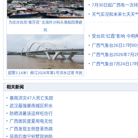
7月30日起广西有一次
天气实况和未来七天天
为应对台风“美莎克” 北海外沙码头渔船回港避
风
受台风“红霞”影响 今
广西气象台26日17时0
有较强降雨
广西气象台2026年7月
广西气象台7月24日1
级预警
超警3.14米！柳江2026年第1号洪水过境 市民
在堤岸见证汛况
相关新闻
暴雨洪灾47人死亡失踪
武汉最强暴雨城区积水
防晒消暑该这样吃住行
广西居民度夏用电无忧
广西发现五例登革热病
风雨后南宁别墅现地陷