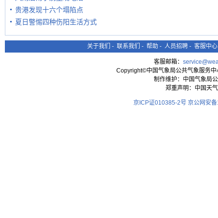
贵港发现十六个塌陷点
夏日警惕四种伤阳生活方式
关于我们
-
联系我们
-
帮助
-
人员招聘
-
客服中心
客服邮箱：
service@wea
Copyright©中国气象局公共气象服务中心 All
制作维护：中国气象局公
郑重声明：中国天气
京ICP证010385-2号
京公网安备11