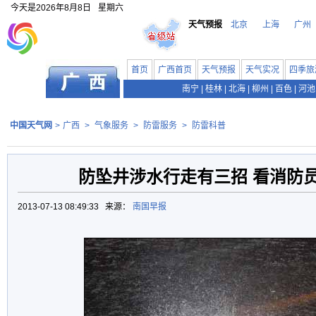
今天是
2026年8月8日
星期六
天气预报
北京
上海
广州
首页
广西首页
天气预报
天气实况
四季旅
南宁
|
桂林
|
北海
|
柳州
|
百色
|
河池
中国天气网
>
广西
>
气象服务
>
防雷服务
>
防雷科普
防坠井涉水行走有三招 看消防
2013-07-13 08:49:33 来源：
南国早报