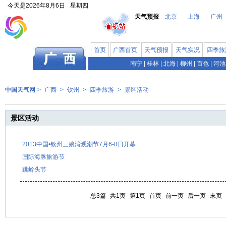
今天是
2026年8月6日
星期四
天气预报
北京
上海
广州
首页
广西首页
天气预报
天气实况
四季旅
南宁
|
桂林
|
北海
|
柳州
|
百色
|
河池
中国天气网
>
广西
>
钦州
>
四季旅游
>
景区活动
景区活动
2013中国•钦州三娘湾观潮节7月6-8日开幕
国际海豚旅游节
跳岭头节
总3篇
共1页
第1页
首页
前一页
后一页
末页