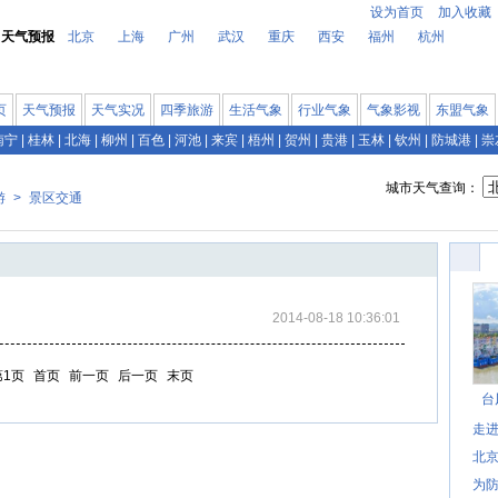
设为首页
加入收藏
天气预报
北京
上海
广州
武汉
重庆
西安
福州
杭州
页
天气预报
天气实况
四季旅游
生活气象
行业气象
气象影视
东盟气象
南宁
|
桂林
|
北海
|
柳州
|
百色
|
河池
|
来宾
|
梧州
|
贺州
|
贵港
|
玉林
|
钦州
|
防城港
|
崇
城市天气查询：
游
>
景区交通
2014-08-18 10:36:01
第1页
首页
前一页
后一页
末页
台
走进
北
为防