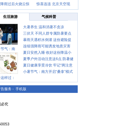
京降雨过后火烧云惊
惊喜连连 北京天空现
生活旅游
气候科普
大暑养生 温和消暑不贪凉
三伏天 不同人群专属防暑要点
暴雨天遇积水倒灌 这份避险提
请收好
连续强降雨可能诱发地质灾害
示请收好
暑节气：南
夏日安然入睡 收好这份降温小
这些前兆要知道
夏季户外活动注意这6点 防暑健
贴士
夏日健康享受冷饮 牢记“两注意
身两不误
小暑节气：南方开启“桑拿”模式
一控制”
暑这样过：
北方陆续进入雨季
广告服务
-
手机版
复制必究
0053