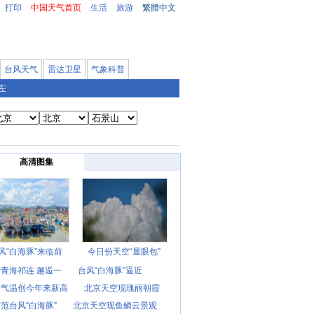
打印
中国天气首页
生活
旅游
繁體中文
台风天气
雷达卫星
气象科普
左
高清图集
风“白海豚”来临前
今日份天空“显眼包”
青海祁连 邂逅一
台风“白海豚”逼近
京气温创今年来新高
北京天空现瑰丽朝霞
范台风“白海豚”
北京天空现鱼鳞云景观