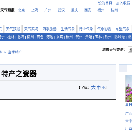
设为首页
加入收藏
天气预报
北京
上海
广州
武汉
重庆
西安
福州
杭州
页
天气预报
天气实况
四季旅游
生活气象
行业气象
气象影视
东盟气象
南宁
|
桂林
|
北海
|
柳州
|
百色
|
河池
|
来宾
|
梧州
|
贺州
|
贵港
|
玉林
|
钦州
|
防城港
|
崇
城市天气查询：
游
>
当季特产
特产之瓷器
大
中
【字体：
小
】
夏
广西
未
广西