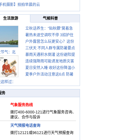
手机摄影】拍拍早晨的云
生活旅游
气候科普
立秋话养生：“贴秋膘”莫着急
暑热未退空调吹不停 3招护住
先清暑再防燥
户外露营怎么玩更安心？这份
肩颈不酸痛
三伏天 不同人群专属防暑要点
攻略请收好
秋节气：北
暴雨天遇积水倒灌 这份避险提
请收好
连续强降雨可能诱发地质灾害
示请收好
夏日安然入睡 收好这份降温小
这些前兆要知道
夏季户外活动注意这6点 防暑
贴士
健身两不误
秋这样过：
服务
气象服务热线
拨打400-6000-121进行气象服务咨询、
建议、合作与投诉
天气预报电话查询
拨打12121或96121进行天气预报查询