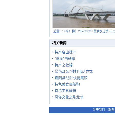
超警3.14米！柳江2026年第1号洪水过境 市
在堤岸见证汛况
相关新闻
特产名山粽叶
“翠蕊”白砂糖
特产之壮锦
最伤耳朵7种打电话方式
宾阳县6加1快捷宾馆
特色美食白斩狗
特色美食酸粉
风俗文化之炮龙节
关于我们
-
联系