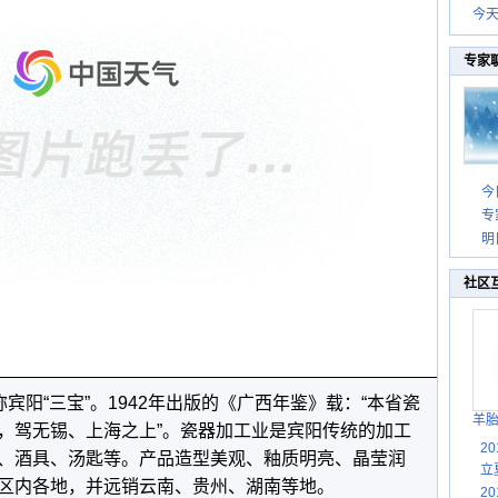
今
专家
今
专
明
社区
称宾阳“三宝”。1942年出版的《广西年鉴》载：“本省瓷
羊
，驾无锡、上海之上”。瓷器加工业是宾阳传统的加工
2
、酒具、汤匙等。产品造型美观、釉质明亮、晶莹润
立
区内各地，并远销云南、贵州、湖南等地。
2