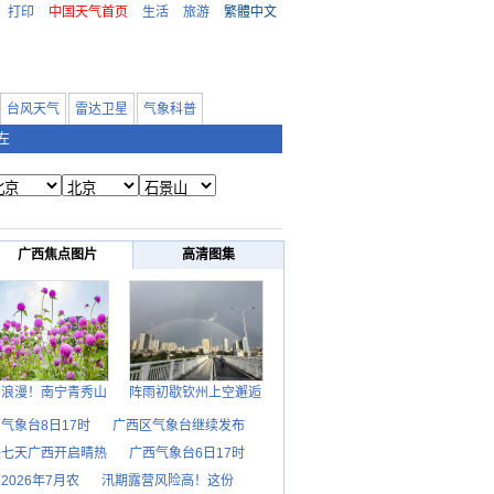
打印
中国天气首页
生活
旅游
繁體中文
台风天气
雷达卫星
气象科普
左
广西焦点图片
高清图集
日浪漫！南宁青秀山
阵雨初歇钦州上空邂逅
气象台8日17时
广西区气象台继续发布
来七天广西开启晴热
广西气象台6日17时
2026年7月农
汛期露营风险高！这份