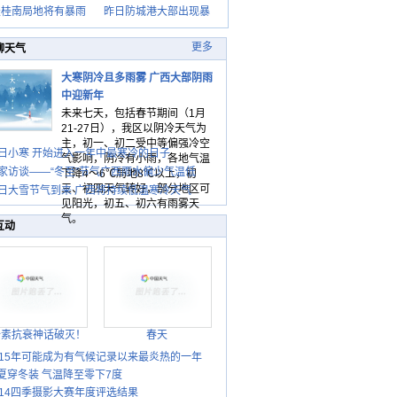
天桂南局地将有暴雨
昨日防城港大部出现暴
更多
聊天气
大寒阴冷且多雨雾 广西大部阴雨
中迎新年
未来七天，包括春节期间（1月
21-27日），我区以阴冷天气为
主，初一、初二受中等偏强冷空
日小寒 开始进入一年中最寒冷的日子
气影响，阴冷有小雨，各地气温
家访谈——“冬至”节气广西雨水偏少气温低
下降4～6℃局地8℃以上，初
三、初四天气转好，部分地区可
日大雪节气到来 广西将持续低温寒冷天气
见阳光，初五、初六有雨雾天
气。
互动
胎素抗衰神话破灭！
春天
015年可能成为有气候记录以来最炎热的一年
夏穿冬装 气温降至零下7度
014四季摄影大赛年度评选结果