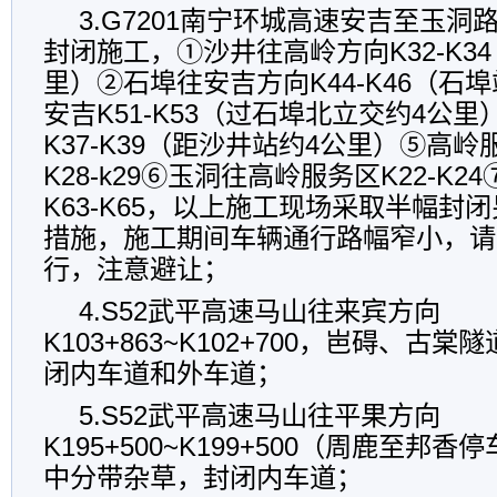
3.G7201南宁环城高速安吉至玉
封闭施工，①沙井往高岭方向K32-K3
里）②石埠往安吉方向K44-K46（石
安吉K51-K53（过石埠北立交约4公
K37-K39（距沙井站约4公里）⑤高
K28-k29⑥玉洞往高岭服务区K22-K
K63-K65，以上施工现场采取半幅封
措施，施工期间车辆通行路幅窄小，请
行，注意避让；
4.S52武平高速马山往来宾方向
K103+863~K102+700，岜碍、古
闭内车道和外车道；
5.S52武平高速马山往平果方向
K195+500~K199+500（周鹿至邦
中分带杂草，封闭内车道；