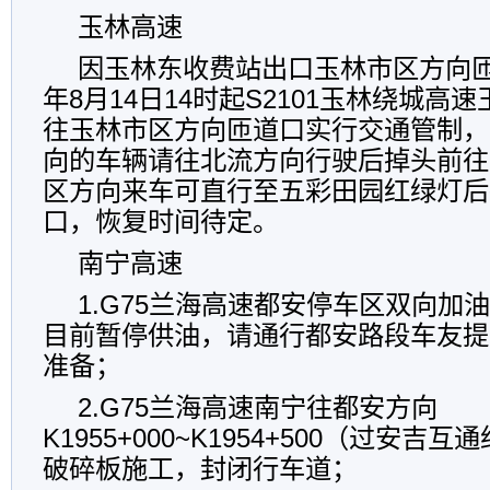
玉林高速
因玉林东收费站出口玉林市区方向匝
年8月14日14时起S2101玉林绕城高
往玉林市区方向匝道口实行交通管制，
向的车辆请往北流方向行驶后掉头前往
区方向来车可直行至五彩田园红绿灯后
口，恢复时间待定。
南宁高速
1.G75兰海高速都安停车区双向加
目前暂停供油，请通行都安路段车友提
准备；
2.G75兰海高速南宁往都安方向
K1955+000~K1954+500（过安
破碎板施工，封闭行车道；