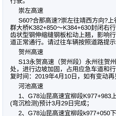
行驶。
崇左高速
S60?合那高速?崇左往靖西方向?
群大桥K382+850～K384+630封
齿状型钢伸缩缝钢板松动上翘，影响行
道正常通行。请过往车辆按照道路提示
贺州高速
S13永贺高速（贺州段）永州往贺州方
处，进行边坡加固，占用应急车道和行
复时间：2019年4月10日，如有变动
河池高速
1、G78汕昆高速宜柳段K977+98
(弯沉检测)预计3月29日完成；
2、G78汕昆高速宜柳段k977+050