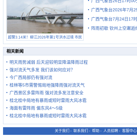
广西气象台26日17时0
广西气象台2026年7月
广西气象台7月24日1
级预警
阵雨初歇 钦州上空邂逅
超警3.14米！柳江2026年第1号洪水过境 市民
在堤岸见证汛况
相关新闻
明天雨势减弱 后天迎较明显降温降雨过程
强对流天气多发 我们该如何应对？
今广西局部仍有强对流
桂林等5市需警惕局地强降雨强对流天气
广西景区多雷阵雨 强对流多发注意安全
桂北桂中局地有暴雨或短时雷雨大风冰雹
海面有雷阵雨 偏东风4～5级
桂北桂中局地有暴雨或短时雷雨大风冰雹
关于我们
-
联系我们
-
帮助
-
人员招聘
-
客服中心