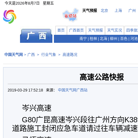
今天是
2026年8月7日
星期五
天气预报
北京
上海
广州
首页
广西首页
天气预报
天气实况
四季旅
南宁
|
桂林
|
北海
|
柳州
|
百色
|
河池
中国天气网
>
广西
>
行业气象
>
高速路况
高速公路快报
2019-03-29 17:52:18 来源：
中国天气网广西站
岑兴高速
G80广昆高速岑兴段往广州方向K389
道路施工封闭应急车道请过往车辆减速