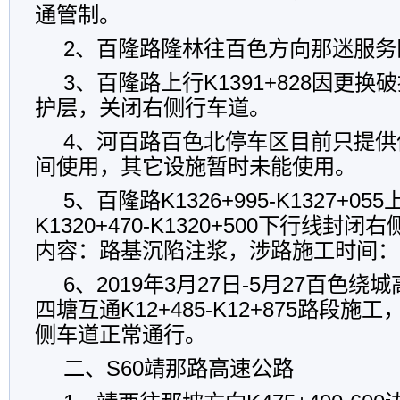
通管制。
2、百隆路隆林往百色方向那迷服务
3、百隆路上行K1391+828因更
护层，关闭右侧行车道。
4、河百路百色北停车区目前只提供
间使用，其它设施暂时未能使用。
5、百隆路K1326+995-K1327+05
K1320+470-K1320+500下行线
内容：路基沉陷注浆，涉路施工时间：3月
6、2019年3月27日-5月27百色绕城
四塘互通K12+485-K12+875路段
侧车道正常通行。
二、S60靖那路高速公路