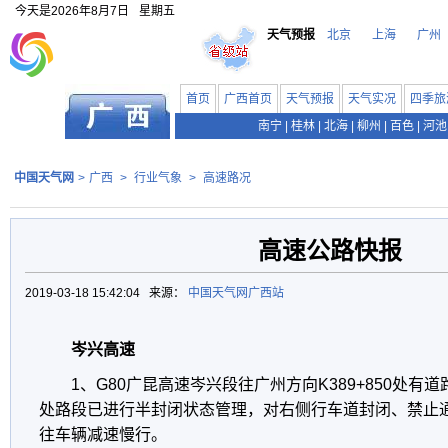
今天是
2026年8月7日
星期五
天气预报
北京
上海
广州
首页
广西首页
天气预报
天气实况
四季旅
南宁
|
桂林
|
北海
|
柳州
|
百色
|
河池
中国天气网
>
广西
>
行业气象
>
高速路况
高速公路快报
2019-03-18 15:42:04 来源：
中国天气网广西站
岑兴高速
1、G80广昆高速岑兴段往广州方向K389+850处
处路段已进行半封闭状态管理，对右侧行车道封闭、禁止
往车辆减速慢行。