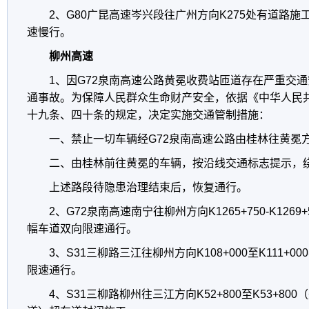
2、G80广昆高速岑兴段往广州方向K275处有道路
速慢行。
柳州高速
1、因G72泉南高速公路黄冕收费站匝道存在严重交
通事故。为保障人民群众生命财产安全，依据《中华人民
十九条、四十条的规定，决定实施交通管制措施：
一、禁止一切车辆经G72泉南高速公路由桂林往黄冕
二、由桂林前往黄冕的车辆，按沿线交通标志提示，
上述路段待隐患治理结束后，恢复通行。
2、G72泉南高速南宁往柳州方向K1265+750-K126
幅车道双向限速通行。
3、S31三柳路三江往柳州方向K108+000至K111+
限速通行。
4、S31三柳路柳州往三江方向K52+800至K53+8