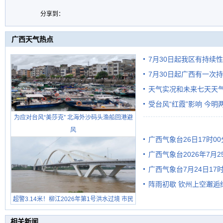
分享到：
广西天气热点
7月30日起我区有持续
7月30日起广西有一次
天气实况和未来七天天
受台风“红霞”影响 今
为应对台风“美莎克” 北海外沙码头渔船回港避
有较强降雨
风
广西气象台26日17时0
广西气象台2026年7月
广西气象台7月24日1
级预警
阵雨初歇 钦州上空邂逅
超警3.14米！柳江2026年第1号洪水过境 市民
在堤岸见证汛况
相关新闻