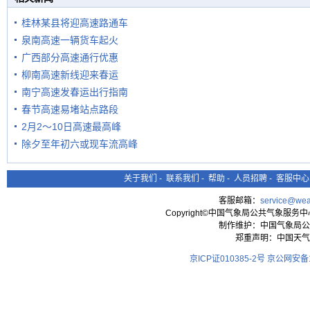
桂林某县将迎高速路通车
泉南高速一辆货车起火
广西部分高速通行优惠
柳南高速新线迎来春运
南宁高速发春运出行指南
春节高速易堵站点路段
2月2～10日高速最高峰
除夕至年初六或现车流高峰
关于我们
-
联系我们
-
帮助
-
人员招聘
-
客服中心
客服邮箱：
service@wea
Copyright©中国气象局公共气象服务中心 All
制作维护：中国气象局公
郑重声明：中国天气
京ICP证010385-2号
京公网安备11