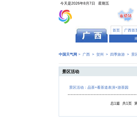
今天是
2026年8月7日
星期五
首页
广西首
中国天气网
>
广西
>
贺州
>
四季旅游
>
景
景区活动
景区活动：品茶+看茶道表演+游茶园
总1篇
共1页