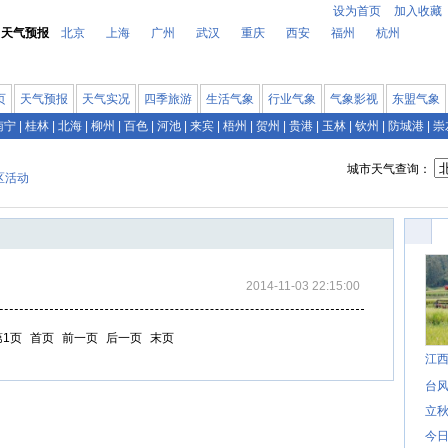
设为首页
加入收藏
天气预报
北京
上海
广州
武汉
重庆
西安
福州
杭州
页
天气预报
天气实况
四季旅游
生活气象
行业气象
气象影视
东盟气象
南宁
|
桂林
|
北海
|
柳州
|
百色
|
河池
|
来宾
|
梧州
|
贺州
|
贵港
|
玉林
|
钦州
|
防城港
|
崇
城市天气查询：
区活动
2014-11-03 22:15:00
第1页
首页
前一页
后一页
末页
江
台风
立秋
今日