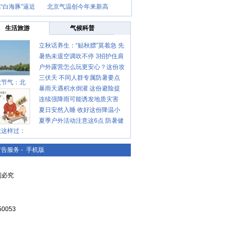
“白海豚”逼近
北京气温创今年来新高
生活旅游
气候科普
立秋话养生：“贴秋膘”莫着急 先
暑热未退空调吹不停 3招护住肩
清暑再防燥
户外露营怎么玩更安心？这份攻
颈不酸痛
三伏天 不同人群专属防暑要点
略请收好
秋节气：北
暴雨天遇积水倒灌 这份避险提
请收好
连续强降雨可能诱发地质灾害
示请收好
夏日安然入睡 收好这份降温小
这些前兆要知道
夏季户外活动注意这6点 防暑健
贴士
秋这样过：
身两不误
广告服务
-
手机版
复制必究
0053