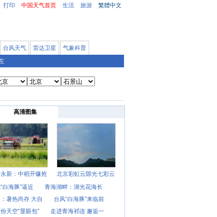
打印
中国天气首页
生活
旅游
繁體中文
台风天气
雷达卫星
气象科普
左
高清图集
西永新：中稻开镰抢
北京彩虹云隙光七彩云
“白海豚”逼近
青海湖畔：湖光花海长
：暑热尚存 大自
台风“白海豚”来临前
份天空“显眼包”
走进青海祁连 邂逅一