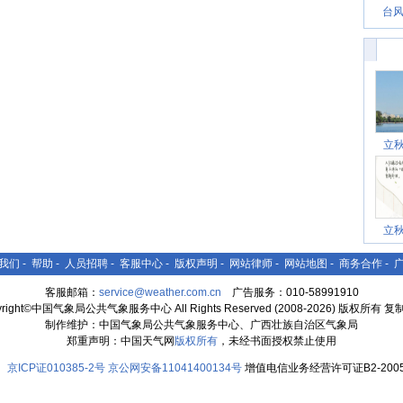
台风
立
立
我们
-
帮助
-
人员招聘
-
客服中心
-
版权声明
-
网站律师
-
网站地图
-
商务合作
-
客服邮箱：
service@weather.com.cn
广告服务：010-58991910
yright©中国气象局公共气象服务中心 All Rights Reserved (2008-2026) 版权所有 
制作维护：中国气象局公共气象服务中心、广西壮族自治区气象局
郑重声明：中国天气网
版权所有
，未经书面授权禁止使用
京ICP证010385-2号
京公网安备11041400134号
增值电信业务经营许可证B2-2005