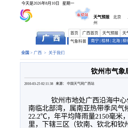
今天是
2026年8月10日
星期一
天气预报
北京
州
首页
广西首页
天气预报
天
南宁
|
桂林
|
北海
|
柳
气象科普
全国
>
广西
>
关于我们
钦州市气象
2010-03-25 02:11:38 来源：
中国天气网广西站
钦州市地处广西沿海中心位
南临北部湾，属南亚热带季风气
22.2℃，年平均降雨量2150毫米
里，下辖三区（钦南、钦北和钦