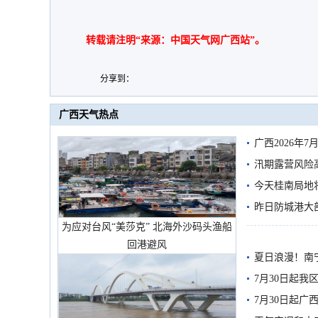
转载请注明“来源：中国天气网广西站”。
分享到：
广西天气热点
广西2026年
汛期露营风险
今天桂南局地将
需继续防范
昨日防城港大
为应对台风“美莎克” 北海外沙码头渔船
雨
回港避风
夏日浪漫！南
7月30日起
7月30日起