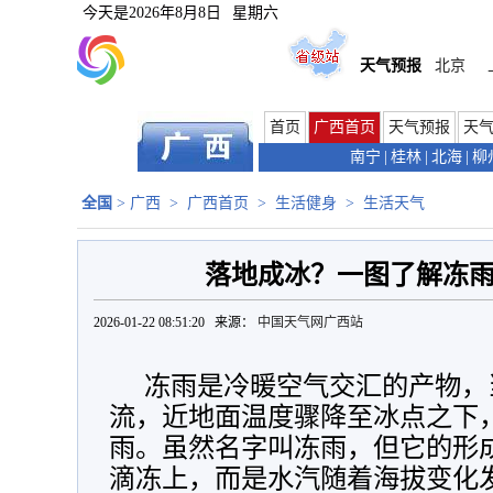
今天是
2026年8月8日
星期六
天气预报
北京
首页
广西首页
天气预报
天
南宁
|
桂林
|
北海
|
柳
全国
>
广西
>
广西首页
>
生活健身
>
生活天气
落地成冰？一图了解冻
2026-01-22 08:51:20 来源：
中国天气网广西站
冻雨是冷暖空气交汇的产物，
流，近地面温度骤降至冰点之下
雨。虽然名字叫冻雨，但它的形
滴冻上，而是水汽随着海拔变化