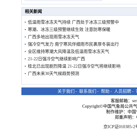
市民在堤岸见证汛况
相关新闻
低温雨雪冰冻天气持续 广西处于冰冻三级预警中
寒潮、冰冻三级预警继续生效 注意防寒保暖
广西多地出现雨雪冰冻天气
强冷空气发力 南宁寒风伴细雨市民裹厚冬装出行
全区维持寒潮大风降温及低温雨雪冰冻天气
21-22日强冷空气继续影响广西
桂北已出现剧烈降温 21-22日强冷空气将继续影响
广西未来30天气候趋势预测
关于我们
-
联系我们
-
帮助
-
人员招聘
-
客服邮箱：
se
Copyright©中国气象局公共气象服
制作维护：中国
郑重声明：
京ICP证010385-2