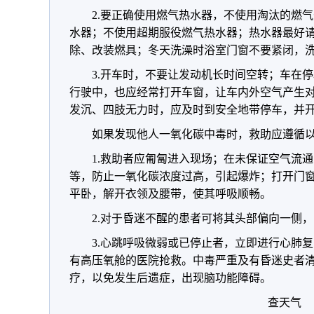
2.要正确使用燃气热水器，不使用淘汰的燃
水器；不使用超期服役燃气热水器；热水器最好
除、改装燃具；冬天洗澡时浴室门窗不要紧闭，
3.开车时，不要让发动机长时间空转；车在
行驶中，也应经常打开车窗，让车内外空气产生
发沉、四肢无力时，应及时到安全地带停车，并
如果发现他人一氧化碳中毒时，救助应遵循
1.救助者应匍匐进入现场；在未保证空气流
等，防止一氧化碳浓度过高，引起爆炸；打开门
平卧，解开衣领及腰带，使其呼吸顺畅。
2.对于昏迷不醒的患者可将其头部偏向一侧
3.心跳呼吸微弱或已停止者，立即进行心肺
有高压氧舱的医院抢救。中毒严重及有昏迷史者
疗，以免发生后遗症，出现脑功能障碍。
查天气