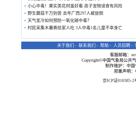
小心中毒！果实类花材虽好看 孩子宠物误食有风险
野生蘑菇千万别尝 去年广西297人被放倒
天气变冷如何预防一氧化碳中毒？
村民采集木薯煮给家人吃 3人中毒1名儿童不幸身亡
关于我们
-
联系我们
-
帮助
-
人员招聘
-
客服邮箱：
se
Copyright©中国气象局公共气象服
制作维护：中国
郑重声明：
京ICP证010385-2