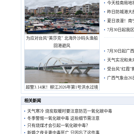
今天桂南局地将
需继续防范
昨日防城港大
雨
夏日浪漫！南
7月30日起
为应对台风“美莎克” 北海外沙码头渔船
回港避风
7月30日起
天气实况和未
受台风“红霞”
有较强降雨
广西气象台26
超警3.14米！柳江2026年第1号洪水过境
市民在堤岸见证汛况
相关新闻
天气寒冷 烧炭取暖时要注意防范一氧化碳中毒
冬季警惕一氧化碳中毒 这些细节需注意
只有烧煤才会引起一氧化碳中毒？
新婚之夜夫妻中毒死亡 只因忘了这件事