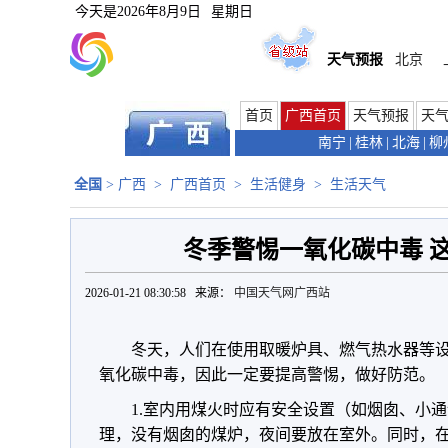
今天是
2026年8月9日
星期日
天气预报
北京
首页
广西首页
天气预报
天
南宁
|
桂林
|
北海
|
柳
全国
>
广西
>
广西首页
>
生活健身
>
生活天气
冬季警惕一氧化碳中毒 
2026-01-21 08:30:58 来源：
中国天气网广西站
冬天，人们在使用取暖炉具、燃气热水器等
氧化碳中毒，因此一定要提高警惕，做好防范。
1.室内用煤火时应有安全设置（如烟囱、小
理，没有烟囱的煤炉，夜间要放在室外。同时，