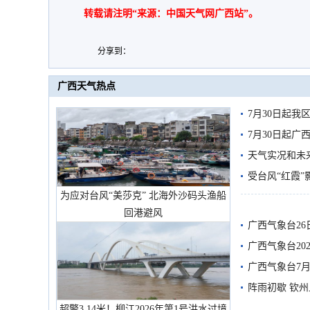
转载请注明“来源：中国天气网广西站”。
分享到：
广西天气热点
7月30日起
7月30日起
天气实况和未
受台风“红霞”
为应对台风“美莎克” 北海外沙码头渔船
有较强降雨
回港避风
广西气象台26
广西气象台20
预警
广西气象台7月
阵雨初歇 钦
超警3.14米！柳江2026年第1号洪水过境