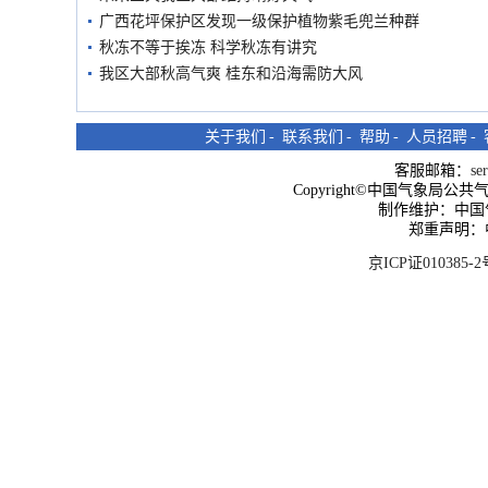
广西花坪保护区发现一级保护植物紫毛兜兰种群
秋冻不等于挨冻 科学秋冻有讲究
我区大部秋高气爽 桂东和沿海需防大风
关于我们
-
联系我们
-
帮助
-
人员招聘
-
客服邮箱：
se
Copyright©中国气象局公共气象服
制作维护：中国
郑重声明：
京ICP证010385-2