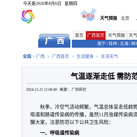
今天是
2026年8月6日
星期四
天气预报
北京
首页
广西首页
天气预报
天
南宁
|
桂林
|
北海
|
柳
全国
>
广西
>
广西首页
>
生活健身
>
生活天气
气温逐渐走低 需防
2024-11-21 11:00:40 来源：
广西疾控
秋季，冷空气活动频繁，气温总体呈走低趋
吸道和肠道传染病的传播，虽然11月虫媒传染病
醒大家，注意防范以下公共卫生风险：
一、呼吸道传染病