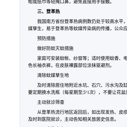
帕或纸巾等轻掩口鼻，避免直接用手接触。
三、登革热
我国南方省份登革热病例数仍处于较高水平
媒孳生，易于登革热等蚊媒传染病的传播，公众
预防措施
做好防蚊灭蚊措施
家庭可安装蚊帐、纱窗等；适时使用蚊香、
色长袖衣裤，在皮肤裸露部位涂抹驱避剂。
清除蚊媒孳生地
及时清除居住地附近水坑、石穴、污水沟及
要定期换水洗瓶（每星期至少1次），不要让花盆
主动就诊筛查
从登革热流行地区返回后，如出现发热、皮
及时到医院就诊，主动告知相关旅居史信息。