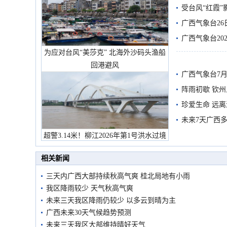
受台风“红霞”
有较强降雨
广西气象台26
广西气象台20
为应对台风“美莎克” 北海外沙码头渔船
预警
回港避风
广西气象台7月
阵雨初歇 钦
珍爱生命 远
未来7天广西
超警3.14米！柳江2026年第1号洪水过境
市民在堤岸见证汛况
相关新闻
三天内广西大部持续秋高气爽 桂北局地有小雨
我区降雨较少 天气秋高气爽
未来三天我区降雨仍较少 以多云到晴为主
广西未来30天气候趋势预测
未来三天我区大部维持晴好天气