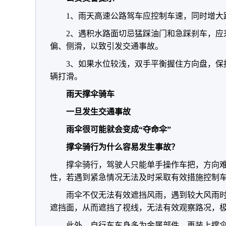
1、雨天高速公路驾车应控制车速，同时增大
2、遇积水路面切忌猛踩油门和急踩刹车，应
偏、侧滑，以致引发交通事故。
3、如果水位较浅，双手平衡握住方向盘，保
辆打滑。
雨天撑伞骑车
一旦发生交通事故
雨伞很可能就会变成“夺命伞”
撑伞骑行为什么容易发生事故？
撑伞骑行，驾驶人只能单手操作车把，方向
性，若遇到紧急情况无法及时采取有效措施控制
雨伞不仅无法有效遮挡风雨，遇到较大风雨
遮挡面，从而遮挡了视线，无法有效观察路况，
此外，自行车车身多为金属部件，再装上撑