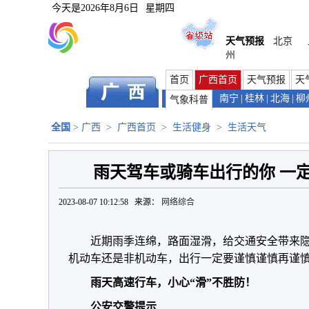
今天是
2026年8月6日
星期四
天气预报
北京
州
首页
广西首页
天气预报
天
南宁
|
桂林
|
北海
|
柳
气象科普
全国
>
广西
>
广西首页
>
生活健身
>
生活天气
雨天驾车或骑车出行的你 一
2023-08-07 10:12:58 来源：
网络综合
近期雨季连绵，路面湿滑，给交通安全带来
机动车还是非机动车，出行一定要谨慎谨慎再谨
雨天高速行车，小心“滑”不胜防！
公安交警提示