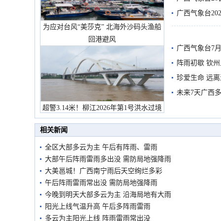
广西气象台20
为应对台风“美莎克” 北海外沙码头渔船
预警
回港避风
广西气象台7月
阵雨初歇 钦
珍爱生命 远
未来7天广西
超警3.14米！柳江2026年第1号洪水过境
市民在堤岸见证汛况
相关新闻
全区大部多云为主 午后有阵雨、雷雨
大部午后阵雨雷雨多出没 需防局地强降雨
大美邕城！广西南宁雨后天空绚烂多彩
午后阵雨雷雨常出没 需防局地强降雨
今晚到明天大部多云为主 沿海局地有大雨
阳光上线气温升高 午后多阵雨雷雨
多云为主阳光上线 阵雨雷雨常出没