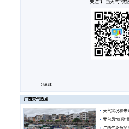
关注“广西天气”微
分享到：
广西天气热点
天气实况和未
受台风“红霞”
有较强降雨
广西气象台26