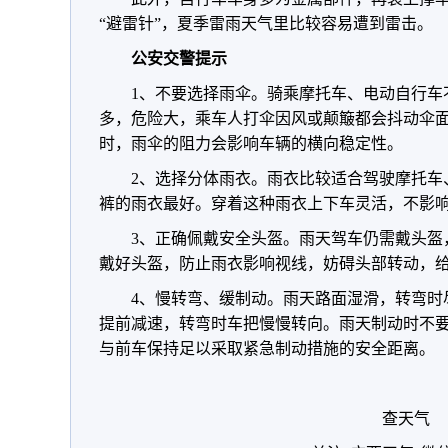
“避雷针”，夏季雷雨天气里比较容易遭到雷击。
公安交警提示
1、不要选择雨伞。骑乘摩托车、电动自行车
多，危险大，乘车人打伞因风或颠簸都会抖动伞
时，雨伞的阻力会影响车辆的横向稳定性。
2、选择分体雨衣。雨衣比较适合驾驶摩托车
裤的雨衣最好。穿着这种雨衣上下车灵活，不影
3、正确佩戴安全头盔。雨天驾车仍需戴头盔
戴好头盔，防止雨衣影响视线，妨碍头部转动，
4、慢转弯、缓制动。雨天路面湿滑，转弯时
提前减速，转弯时车把慢慢转向。雨天制动时不
与前车保持足以采取紧急制动措施的安全距离。
查天气