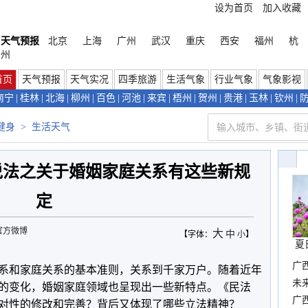
设为首页
加入收藏
天气预报
北京
上海
广州
武汉
重庆
西安
福州
杭
州
首页
天气预报
天气实况
四季旅游
生活气象
行业气象
气象影视
南宁
|
桂林
|
北海
|
柳州
|
百色
|
河池
|
来宾
|
梧州
|
贺州
|
贵港
|
玉林
|
钦州
|
健身
>
生活天气
说法之关于婚姻家庭关系有这些新规
定
官方微博
大
中
【字体：
小
】
夏
广
系和家庭关系的基本准则，关系到千家万户。随着近年
布
未
的变化，婚姻家庭领域也呈现出一些新特点。《民法
时
广西
对性的修改和完善？背后又体现了哪些立法精神？