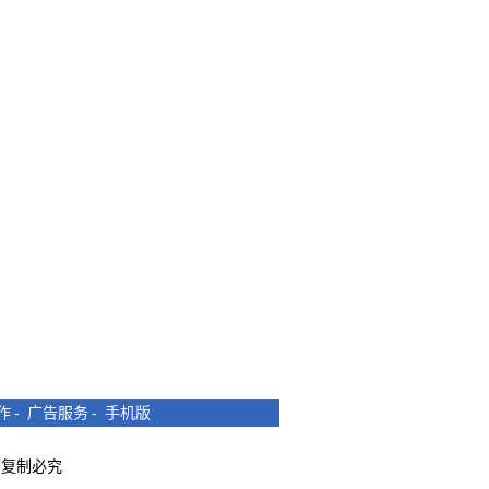
作
-
广告服务
-
手机版
所有 复制必究