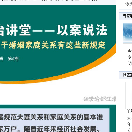
份
今
现
专家
今
专
温
明
天
社区
羊
2
年
立