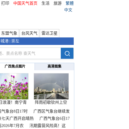
打印
中国天气首页
生活
旅游
繁體
中文
东盟气象
台风天气
雷达卫星
防城港
|
崇左
广西焦点图片
高清图集
日浪漫！南宁青
阵雨初歇钦州上空
秀山
邂逅
西气象台8日17时
广西区气象台继续发
来七天广西开启晴热
广西气象台6日17
2026年7月农
汛期露营风险高！这