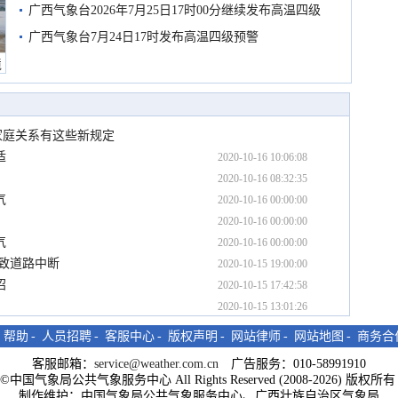
广西气象台2026年7月25日17时00分继续发布高温四级
预警
广西气象台7月24日17时发布高温四级预警
境
家庭关系有这些新规定
适
2020-10-16 10:06:08
2020-10-16 08:32:35
气
2020-10-16 00:00:00
2020-10-16 00:00:00
气
2020-10-16 00:00:00
致道路中断
2020-10-15 19:00:00
招
2020-10-15 17:42:58
2020-10-15 13:01:26
-
帮助
-
人员招聘
-
客服中心
-
版权声明
-
网站律师
-
网站地图
-
商务合
客服邮箱：
service@weather.com.cn
广告服务：010-58991910
ght©中国气象局公共气象服务中心 All Rights Reserved (2008-2026) 版权
制作维护：中国气象局公共气象服务中心、广西壮族自治区气象局