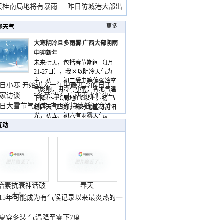
天桂南局地将有暴雨
昨日防城港大部出
暴
更多
聊天气
大寒阴冷且多雨雾 广西大部阴雨
中迎新年
未来七天，包括春节期间（1月
21-27日），我区以阴冷天气为
主，初一、初二受中等偏强冷空
日小寒 开始进入一年中最寒冷的日子
气影响，阴冷有小雨，各地气温
家访谈——“冬至”节气广西雨水偏少气
下降4～6℃局地8℃以上，初三、
低
日大雪节气到来 广西将持续低温寒冷
初四天气转好，部分地区可见阳
气
光，初五、初六有雨雾天气。
互动
胎素抗衰神话破
春天
灭！
015年可能成为有气候记录以来最炎热的一
夏穿冬装 气温降至零下7度