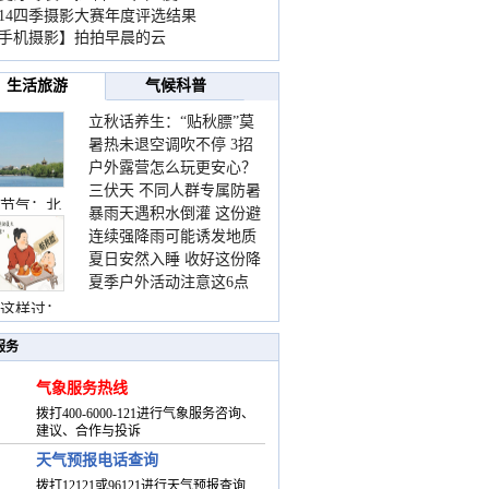
014四季摄影大赛年度评选结果
手机摄影】拍拍早晨的云
生活旅游
气候科普
立秋话养生：“贴秋膘”莫
暑热未退空调吹不停 3招
着急 先清暑再防燥
户外露营怎么玩更安心？
护住肩颈不酸痛
三伏天 不同人群专属防暑
这份攻略请收好
节气：北
暴雨天遇积水倒灌 这份避
要点请收好
连续强降雨可能诱发地质
险提示请收好
夏日安然入睡 收好这份降
灾害 这些前兆要知道
夏季户外活动注意这6点
温小贴士
防暑健身两不误
这样过：
服务
气象服务热线
拨打400-6000-121进行气象服务咨询、
建议、合作与投诉
天气预报电话查询
拨打12121或96121进行天气预报查询