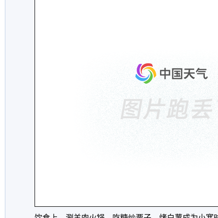
饮食上，涮羊肉火锅、吃糖炒栗子、烤白薯成为小寒时