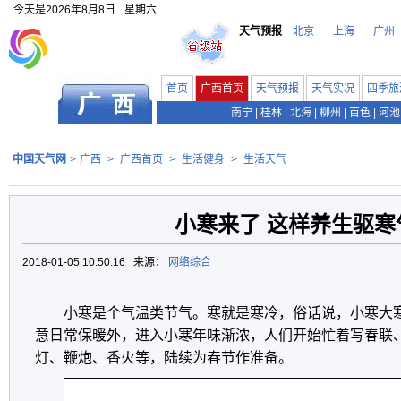
今天是
2026年8月8日
星期六
天气预报
北京
上海
广州
首页
广西首页
天气预报
天气实况
四季旅
南宁
|
桂林
|
北海
|
柳州
|
百色
|
河池
中国天气网
>
广西
>
广西首页
>
生活健身
>
生活天气
小寒来了 这样养生驱寒
2018-01-05 10:50:16 来源：
网络综合
小寒是个气温类节气。寒就是寒冷，俗话说，小寒大
意日常保暖外，进入小寒年味渐浓，人们开始忙着写春联
灯、鞭炮、香火等，陆续为春节作准备。