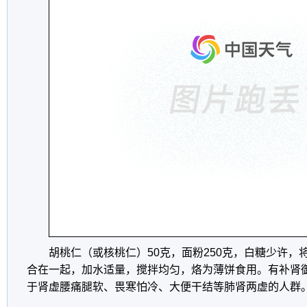
胡桃仁（或核桃仁）50克，面粉250克，白糖少许，
合在一起，加水适量，搅拌均匀，烙为薄饼食用。有补肾
于肾虚腰痛腿软、畏寒怕冷、大便干结等肺肾两虚的人群