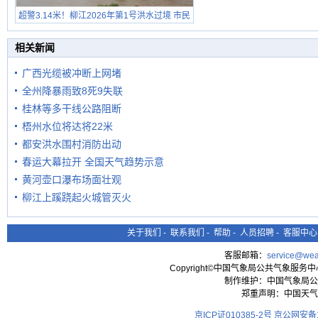
超警3.14米！柳江2026年第1号洪水过境 市民
在堤岸见证汛况
相关新闻
广西光缆被冲断上网堵
全州降暴雨致8死9失联
桂林等多干线公路阻断
梧州水位将达将22米
都安洪水围村消防出动
春运大幕拉开 全国天气趋势示意
黄河壶口瀑布场面壮观
柳江上蹊跷起火城管灭火
关于我们
-
联系我们
-
帮助
-
人员招聘
-
客服中心
客服邮箱：
service@wea
Copyright©中国气象局公共气象服务中心 All
制作维护：中国气象局公
郑重声明：中国天气
京ICP证010385-2号
京公网安备11