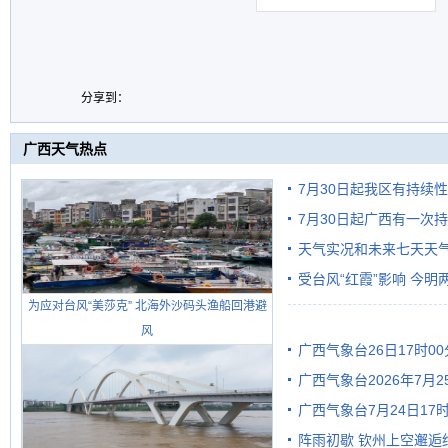
分享到：
广西天气热点
7月30日起我区有持续
7月30日起广西有一次
天气实况和未来七天天
受台风“红霞”影响 今
为应对台风“美莎克” 北海外沙码头渔船回港避
有较强降雨
风
广西气象台26日17时0
广西气象台2026年7月
广西气象台7月24日1
级预警
阵雨初歇 钦州上空邂逅