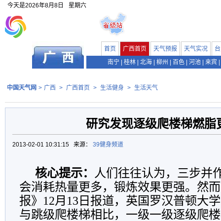
今天是
2026年8月8日
星期六
首页
广西首页
天气预报
天气实况
台
南宁
|
桂林
|
北海
|
柳州
|
百色
|
河池
|
来宾
|
中国天气网
>
广西
>
广西首页
>
生活健身
>
生活天气
研究发现逐级爬楼梯燃脂
2013-02-01 10:31:15 来源：
39健身频道
核心提示：
人们往往认为，三步并
会消耗热量更多，锻炼效果更强。然而
报》12月13日报道，英国罗汉普顿大
与跳级爬楼梯相比，一级一级逐级爬楼