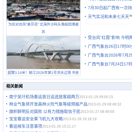
7月30日起广西有一次
天气实况和未来七天天
为应对台风“美莎克” 北海外沙码头渔船回港避
风
受台风“红霞”影响 今
广西气象台26日17时0
有较强降雨
广西气象台2026年7月
广西气象台7月24日1
级预警
超警3.14米！柳江2026年第1号洪水过境 市民
在堤岸见证汛况
相关新闻
南宁吴圩机场春运首日运送旅客超两万
2013-01-29 09:00:15
林业气象将开发森林火险气象等级预报产品
2013-01-29 08:48:32
旗帜鲜明反对腐败 以有力措施取信于民
2013-01-27 08:49:50
宝宝春运安全乘飞机九大攻略
2013-01-26 16:18:18
春运候车注意事项
2013-01-26 15:21:17